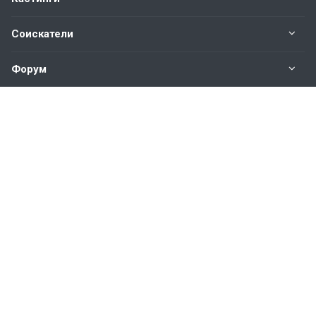
Соискатели
Форум
Информация
Наши контакты по техническим вопросам и
предложениям:
help@vkastinge.ru
© 2026 Все права защищены.