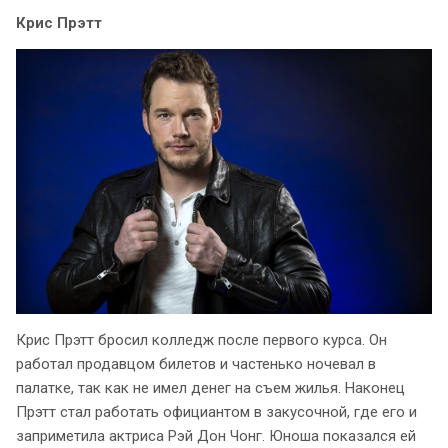
Крис Прэтт
Крис Прэтт бросил колледж после первого курса. Он
работал продавцом билетов и частенько ночевал в
палатке, так как не имел денег на съем жилья. Наконец
Прэтт стал работать официантом в закусочной, где его и
заприметила актриса Рэй Дон Чонг. Юноша показался ей