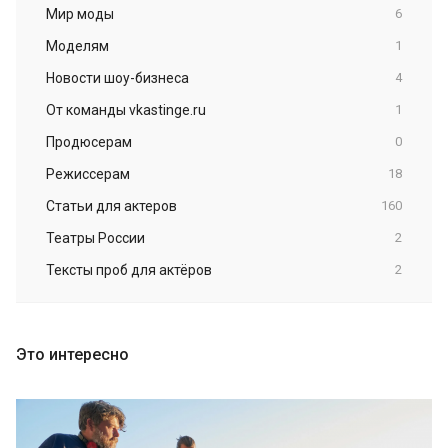
Мир моды
6
Моделям
1
Новости шоу-бизнеса
4
От команды vkastinge.ru
1
Продюсерам
0
Режиссерам
18
Статьи для актеров
160
Театры России
2
Тексты проб для актёров
2
Это интересно