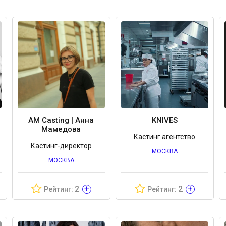
AM Casting | Анна
KNIVES
Мамедова
Кастинг агентство
Кастинг-директор
МОСКВА
МОСКВА
+
+
2
2
Рейтинг:
Рейтинг: