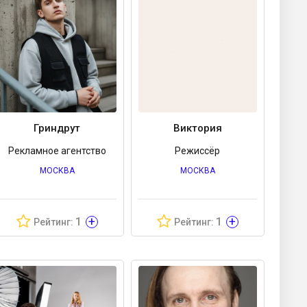
Гриндрут
Виктория
Рекламное агентство
Режиссёр
МОСКВА
МОСКВА
+
+
1
1
Рейтинг:
Рейтинг: