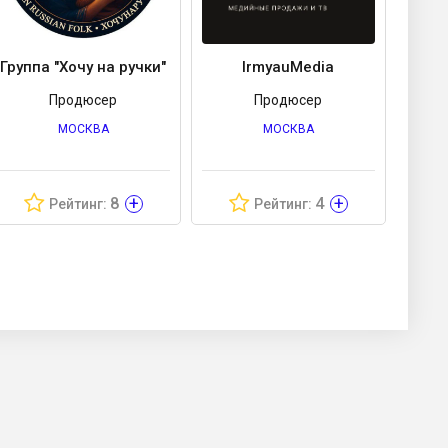
Группа "Хочу на ручки"
IrmyauMedia
Продюсер
Продюсер
МОСКВА
МОСКВА
+
+
8
4
Рейтинг:
Рейтинг: