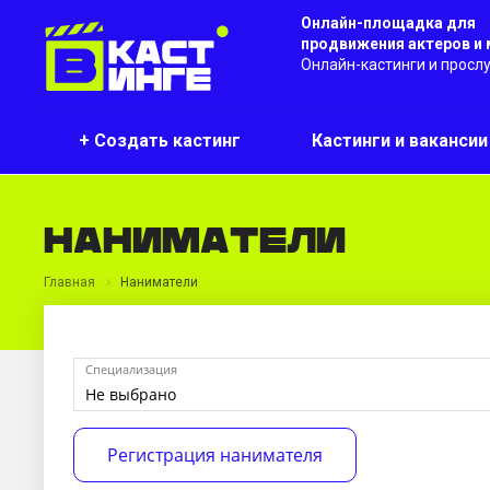
Онлайн-площадка для
продвижения актеров и
Онлайн-кастинги и просл
+ Создать кастинг
Кастинги и ваканси
Наниматели
Главная
Наниматели
Специализация
Регистрация нанимателя