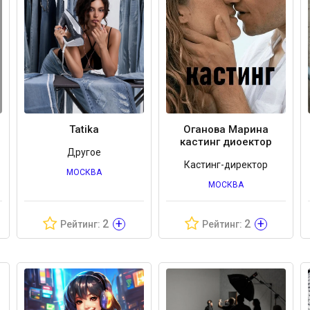
Tatika
Оганова Марина
кастинг диоектор
Другое
Кастинг-директор
МОСКВА
МОСКВА
+
+
2
2
Рейтинг:
Рейтинг: