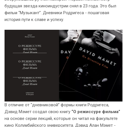
будущая звезда киноиндустрии снял в 23 года. Это был
фильм “Музыкант”. Дневники Родригеса - пошаговая
история пути к славе и успеху.
В отличие от “дневниковой” формы книги Родригеса,
Дэвид Мэмет создал свою книгу
“О режиссуре фильма”
на основе серии лекций, которые он читал на факультете
кино Колумбийского университета. Дэвид Алан Мэмет -