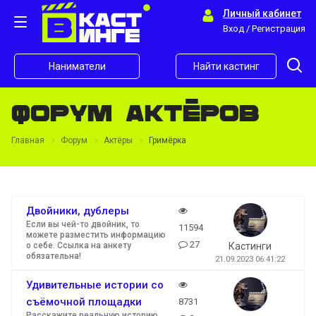
Личный кабинет
Вход / Регистрация
Наниматели
Найти кастинг
Форум актёров
Главная
Форум
Актёры
Гримёрка
Двойники, дублеры
Если вы чей-то двойник, то
11594
можете разместить информацию
27
о себе. Ссылка на анкету
Кастинги
обязательна!
21.09.2023 06:41:22
Удивительные истории со
съёмочной площадки
8731
Расскажите реальную историю