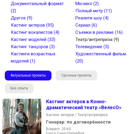
Документальный формат
Мюзикл (2)
(2)
Полный метр (11)
Другое (9)
Реалити-шоу (4)
Кастинг актеров (95)
Сериал (6)
Найти
Кастинг вокалистов (4)
Съемки в рекламе (16)
Кастинг моделей (33)
Театр/антреприза (9)
Кастинг танцоров (3)
Телевидение (5)
Кастинги возрастных
Художественный фильм
моделей (1)
(20)
Актуальные проекты
Срочные проекты
Без опыта
Кастинг актеров в Конно-
драматический театр «ВелесО»
Кастинг актеров / Театр/антреприза
Гонорар:
по договорённости
Возраст 20-60
Город Санкт-Петербург