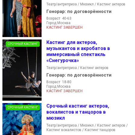
Театр/антреприза / Мюзикл / Кастинг актеров
Гонорар:
по договорённости
Возраст 40-63
Город Москва
КАСТИНГ ЗАВЕРШЕН
Кастинг для актеров,
СРОЧНЫЙ КАСТИНГ
музыкантов и акробатов в
иммерсивный спектакль
«Снегурочка»
Театр/антреприза / Кастинг актеров
Гонорар:
по договорённости
Возраст 18-80
Город Москва
КАСТИНГ ЗАВЕРШЕН
Срочный кастинг актеров,
СРОЧНЫЙ КАСТИНГ
вокалистов и танцоров в
мюзикл
Театр/антреприза / Мюзикл / Кастинг актеров /
Кастинг вокалистов / Кастинг танцоров