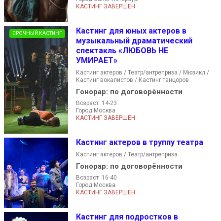
КАСТИНГ ЗАВЕРШЕН
Кастинг для юных актеров в
СРОЧНЫЙ КАСТИНГ
музыкальный драматический
спектакль «ЛЮБОВЬ НЕ
УМИРАЕТ»
Кастинг актеров / Театр/антреприза / Мюзикл /
Кастинг вокалистов / Кастинг танцоров
Гонорар:
по договорённости
Возраст 14-23
Город Москва
КАСТИНГ ЗАВЕРШЕН
Кастинг актеров в труппу театра
Кастинг актеров / Театр/антреприза
Гонорар:
по договорённости
Возраст 16-40
Город Москва
КАСТИНГ ЗАВЕРШЕН
Кастинг для подростков в