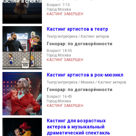
Возраст 7-15
Город Москва
КАСТИНГ ЗАВЕРШЕН
Кастинг артистов в театр
Театр/антреприза / Кастинг актеров
Гонорар:
по договорённости
Возраст 18-35
Город Москва
КАСТИНГ ЗАВЕРШЕН
Кастинг артистов в рок-мюзикл
Театр/антреприза / Мюзикл / Кастинг актеров
Гонорар:
по договорённости
Возраст 16-45
Город Москва
КАСТИНГ ЗАВЕРШЕН
Кастинг для возрастных
актеров в музыкальный
драматический спектакль