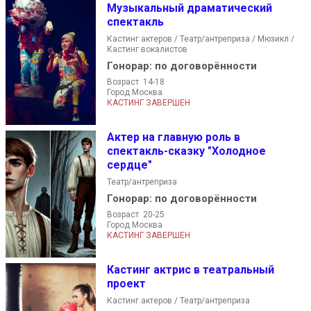
Музыкальный драматический
спектакль
Кастинг актеров / Театр/антреприза / Мюзикл /
Кастинг вокалистов
Гонорар:
по договорённости
Возраст 14-18
Город Москва
КАСТИНГ ЗАВЕРШЕН
Актер на главную роль в
спектакль-сказку "Холодное
сердце"
Театр/антреприза
Гонорар:
по договорённости
Возраст 20-25
Город Москва
КАСТИНГ ЗАВЕРШЕН
Кастинг актрис в театральный
проект
Кастинг актеров / Театр/антреприза