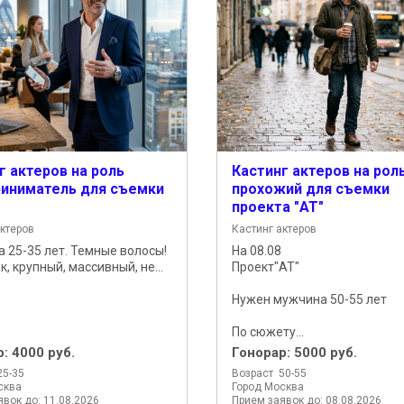
г актеров на роль
Кастинг актеров на рол
иниматель для съемки
прохожий для съемки
проекта "АТ"
актеров
Кастинг актеров
 25-35 лет. Темные волосы!
На 08.08
, крупный, массивный, не...
Проект"АТ"
Нужен мужчина 50-55 лет
По сюжету...
р:
4000 руб.
Гонорар:
5000 руб.
25-35
Возраст 50-55
сква
Город Москва
вок до: 11.08.2026
Прием заявок до: 08.08.2026