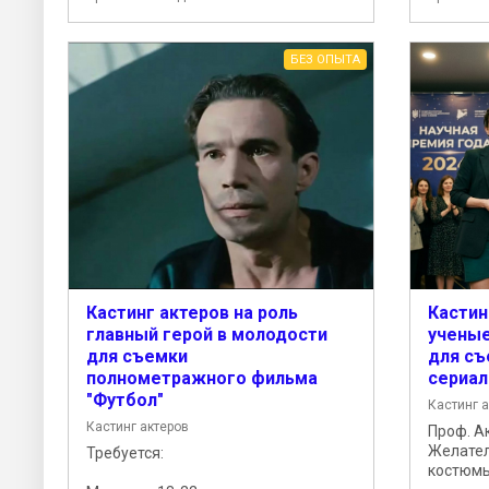
БЕЗ ОПЫТА
Кастинг актеров на роль
Кастин
главный герой в молодости
ученые
для съемки
для съ
полнометражного фильма
сериал
"Футбол"
Кастинг 
Кастинг актеров
Проф. Ак
Желател
Требуется:
костюмы