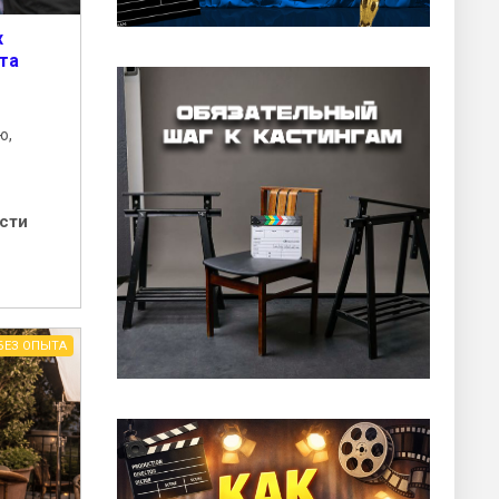
х
та
ю,
сти
БЕЗ ОПЫТА