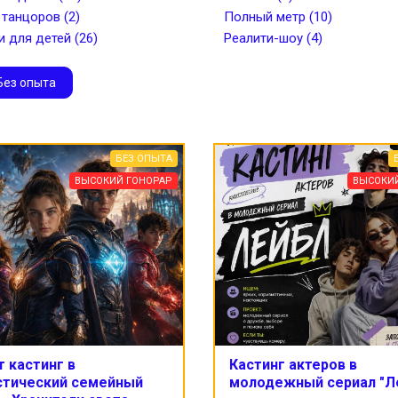
 танцоров (2)
Полный метр (10)
и для детей (26)
Реалити-шоу (4)
Без опыта
БЕЗ ОПЫТА
ВЫСОКИЙ ГОНОРАР
ВЫСОКИ
 кастинг в
Кастинг актеров в
стический семейный
молодежный сериал "Л