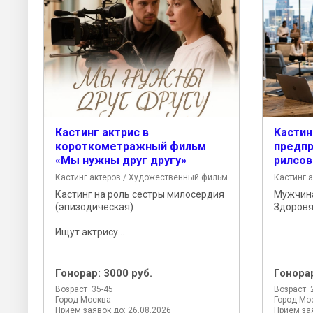
Кастинг актрис в
Кастин
короткометражный фильм
предпр
«Мы нужны друг другу»
рилсов
Кастинг актеров / Художественный фильм
Кастинг 
Кастинг на роль сестры милосердия
Мужчина
(эпизодическая)
Здоровяк
Ищут актрису...
Гонорар:
3000 руб.
Гонора
Возраст 35-45
Возраст 
Город Москва
Город Мо
Прием заявок до: 26.08.2026
Прием зая