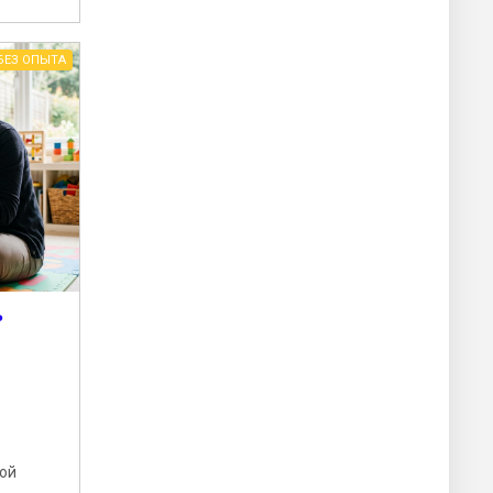
БЕЗ ОПЫТА
ь
вой