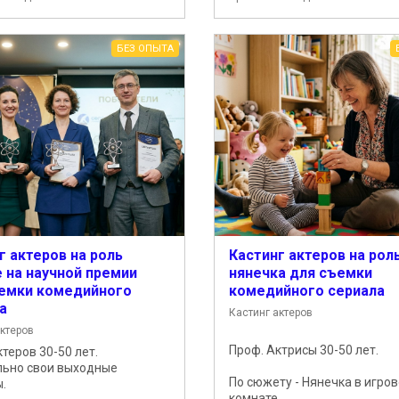
БЕЗ ОПЫТА
г актеров на роль
Кастинг актеров на рол
 на научной премии
нянечка для съемки
емки комедийного
комедийного сериала
а
Кастинг актеров
актеров
Проф. Актрисы 30-50 лет.
теров 30-50 лет.
ьно свои выходные
По сюжету - Нянечка в игро
.
комнате....