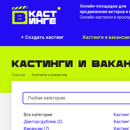
Онлайн-площадка для
продвижения актеров и
Онлайн-кастинги и просл
+ Создать кастинг
Кастинги и ваканси
Кастинги и вака
Главная
Кастинги и вакансии
Все категории
Кастинг
Диктор/дубляж (2)
Кастинг
Вакансии (7)
Кастинг