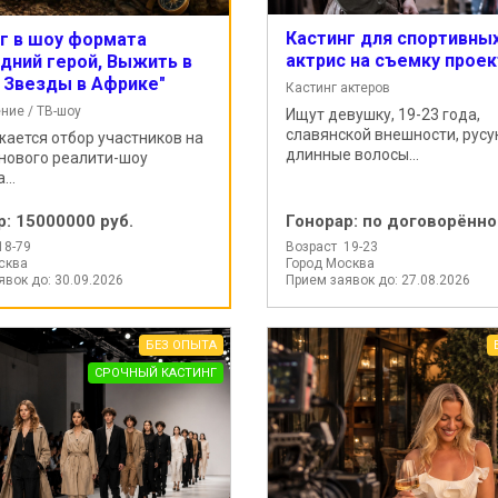
Кастинг для спортивны
г в шоу формата
актрис на съемку проек
дний герой, Выжить в
 Звезды в Африке"
Кастинг актеров
ние / ТВ-шоу
Ищут девушку, 19-23 года,
славянской внешности, русу
ается отбор участников на
длинные волосы...
нового реалити-шоу
...
р:
15000000 руб.
Гонорар:
по договорённо
18-79
Возраст 19-23
сква
Город Москва
явок до: 30.09.2026
Прием заявок до: 27.08.2026
БЕЗ ОПЫТА
СРОЧНЫЙ КАСТИНГ