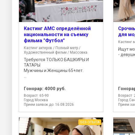
Кастинг АМС определённой
Срочны
национальности на съемку
для мо
фильма "Футбол"
Кастинг 
Кастинг актеров / Полный метр /
Ищут мо
Художественный фильм / Массовка
- девушк
Требуются ТОЛЬКО БАШКИРЫ И
ТАТАРЫ
Мужчины и Женщины 65+лет.
...
Гонорар:
4000 руб.
Гонора
Возраст 65-90
Возраст 
Город Москва
Город Сан
Прием заявок до: 16.08.2026
Прием зая
БЕЗ ОПЫТА