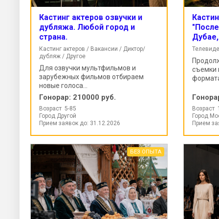
Кастинг актеров озвучки и
Кастин
дубляжа. Любой город и
"После
страна.
Дубае,
Кастинг актеров / Вакансии / Диктор/
Телевиде
дубляж / Другое
Продолж
Для озвучки мультфильмов и
съемки 
зарубежных фильмов отбираем
формата
новые голоса...
Гонорар:
210000 руб.
Гонора
Возраст 5-85
Возраст 
Город Другой
Город Мо
Прием заявок до: 31.12.2026
Прием за
БЕЗ ОПЫТА