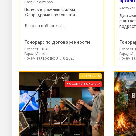
проект
Кастинг актеров
Кастинги
Полнометражный фильм.
Жанр: драма взросления.
Для съё
фантаст
Лето на побережье ...
подростк
Гонорар:
по договорённости
Гонора
Возраст 18-40
Возраст 
Город Москва
Город Мо
Прием заявок до: 01.10.2026
Прием за
БЕЗ ОПЫТА
ВЫСОКИЙ ГОНОРАР