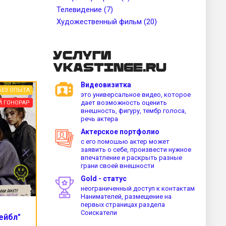
Телевидение (7)
Художественный фильм (20)
Услуги
vkastinge.ru
Видеовизитка
БЕЗ ОПЫТА
это универсальное видео, которое
дает возможность оценить
Й ГОНОРАР
внешность, фигуру, тембр голоса,
речь актера
Актерское портфолио
с его помошью актер может
заявить о себе, произвести нужное
впечатление и раскрыть разные
грани своей внешности
Gold - статус
неограниченный доступ к контактам
Нанимателей, размещение на
первых страницах раздела
Соискатели
ейбл"