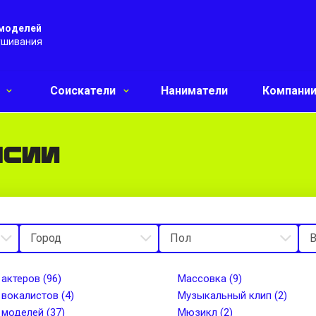
 моделей
ушивания
и
Соискатели
Наниматели
Компани
нсии
 актеров (96)
Массовка (9)
 вокалистов (4)
Музыкальный клип (2)
 моделей (37)
Мюзикл (2)