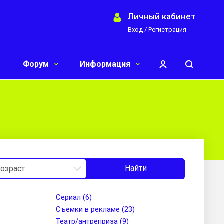
Личный кабинет
Вход / Регистрация
и
Форум
Информация
Найти
Сериал (6)
Съемки в рекламе (23)
Театр/антреприза (9)