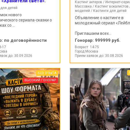
 «Хранители света».
Кастинг актеров / Интернет-сери
Массовка / Кастинг вокалистов 
 для детей
моделей / Кастинги для детей
мок нового
Объявление о кастинге в
ического сериала-сказки о
молодежный сериал «Лейбл
ах со ...
Приглашаем всех...
р:
по договорённости
Гонорар:
999999 руб.
8-17
Возраст 14-75
сква
Город Москва
явок до: 30.09.2026
Прием заявок до: 30.08.2026
БЕЗ ОПЫТА
ВЫСОКИЙ ГОНОРАР