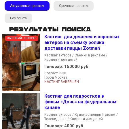
Актуальные проекты
Срочные проекты
Без опыта
Результаты поиска
Кастинг для девочек и взрослых
ВЫСОКИЙ ГОНОРАР
актеров на съемку ролика
доставки пиццы Zotman
Кастинг актеров / Съемки в рекламе /
Кастинги для детей
Гонорар:
150000 руб.
Возраст 6-38
Город Москва
КАСТИНГ ЗАВЕРШЕН
Кастинг для подростков в
фильм «Дочь» на федеральном
канале
Кастинг актеров / Художественный фильм /
Телевидение / Кастинги для детей
Гонорар:
4000 руб.