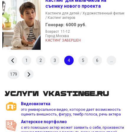
Кастинг для мальчиков на
съемку нового проекта
Кастинги для детей / Художественный фильм
/ Кастинг актеров
Гонорар:
6000 руб.
Возраст 11-12
Город Москва
КАСТИНГ ЗАВЕРШЕН
1
2
3
4
5
6
...
179
Услуги vkastinge.ru
Видеовизитка
это универсальное видео, которое дает возможность
оценить внешность, фигуру, тембр голоса, речь актера
Актерское портфолио
с его помошью актер может заявить о себе, произвести