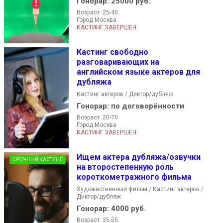
Гонорар:
25000 руб.
Возраст 25-40
Город Москва
КАСТИНГ ЗАВЕРШЕН
Кастинг свободно
разговаривающих на
английском языке актеров для
дубляжа
Кастинг актеров / Диктор/дубляж
Гонорар:
по договорённости
Возраст 20-70
Город Москва
КАСТИНГ ЗАВЕРШЕН
Ищем актера дубляжа/озвучки
СРОЧНЫЙ КАСТИНГ
на второстепенную роль
короткометражного фильма
Художественный фильм / Кастинг актеров /
Диктор/дубляж
Гонорар:
4000 руб.
Возраст 35-55