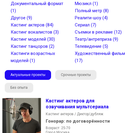
Документальный формат
Мюзикл (1)
(1)
Полный метр (8)
Другое (9)
Реалити-шоу (4)
Кастинг актеров (84)
Сериал (7)
Найти
Кастинг вокалистов (3)
Съемки в рекламе (12)
Кастинг моделей (30)
Театр/антреприза (9)
Кастинг танцоров (2)
Телевидение (5)
Кастинги возрастных
Художественный фильм
моделей (1)
(17)
Актуальные проекты
Срочные проекты
Без опыта
Кастинг актеров для
озвучивания мультсериала
Кастинг актеров / Диктор/дубляж
Гонорар:
по договорённости
Возраст 25-70
Город Москва