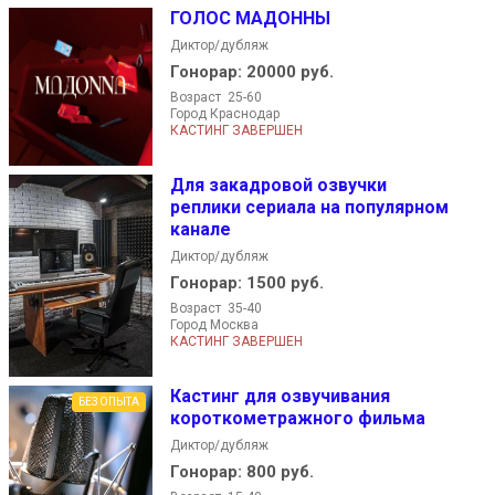
ГОЛОС МАДОННЫ
Диктор/дубляж
Гонорар:
20000 руб.
Возраст 25-60
Город Краснодар
КАСТИНГ ЗАВЕРШЕН
Для закадровой озвучки
реплики сериала на популярном
канале
Диктор/дубляж
Гонорар:
1500 руб.
Возраст 35-40
Город Москва
КАСТИНГ ЗАВЕРШЕН
Кастинг для озвучивания
БЕЗ ОПЫТА
короткометражного фильма
Диктор/дубляж
Гонорар:
800 руб.