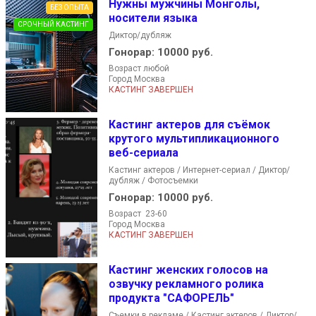
Нужны мужчины Монголы,
БЕЗ ОПЫТА
носители языка
СРОЧНЫЙ КАСТИНГ
Диктор/дубляж
Гонорар:
10000 руб.
Возраст любой
Город Москва
КАСТИНГ ЗАВЕРШЕН
Кастинг актеров для съёмок
крутого мультипликационного
веб-сериала
Кастинг актеров / Интернет-сериал / Диктор/
дубляж / Фотосъемки
Гонорар:
10000 руб.
Возраст 23-60
Город Москва
КАСТИНГ ЗАВЕРШЕН
Кастинг женских голосов на
озвучку рекламного ролика
продукта "САФОРЕЛЬ"
Съемки в рекламе / Кастинг актеров / Диктор/