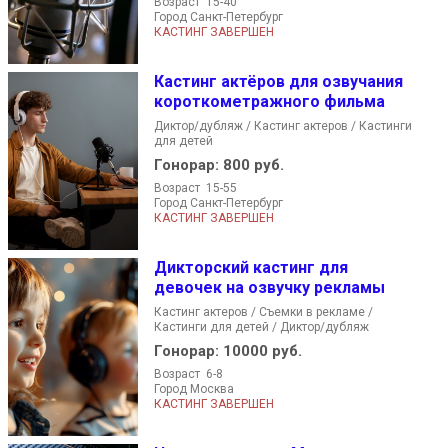
Возраст 15-40
Город Санкт-Петербург
КАСТИНГ ЗАВЕРШЕН
Кастинг актёров для озвучания
короткометражного фильма
Диктор/дубляж / Кастинг актеров / Кастинги
для детей
Гонорар:
800 руб.
Возраст 15-55
Город Санкт-Петербург
КАСТИНГ ЗАВЕРШЕН
Дикторский кастинг для
девочек на озвучку рекламы
Кастинг актеров / Съемки в рекламе /
Кастинги для детей / Диктор/дубляж
Гонорар:
10000 руб.
Возраст 6-8
Город Москва
КАСТИНГ ЗАВЕРШЕН