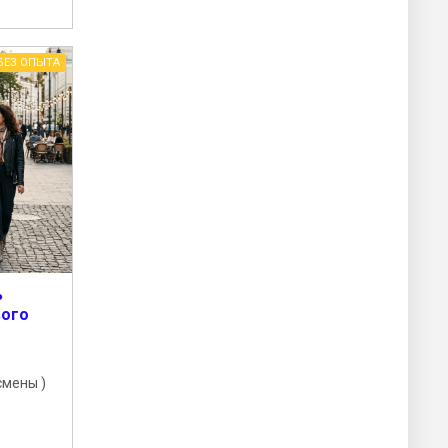
БЕЗ ОПЫТА
ь
вого
смены )