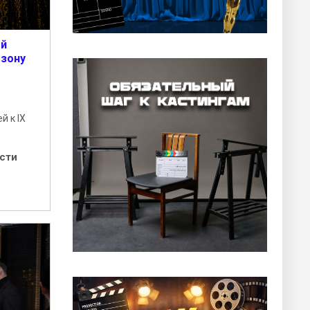
ый
езону
й к IX
сти