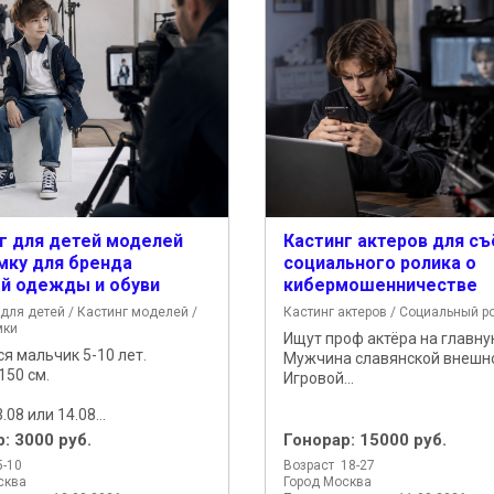
г для детей моделей
Кастинг актеров для с
мку для бренда
социального ролика о
й одежды и обуви
кибермошенничестве
для детей / Кастинг моделей /
Кастинг актеров / Социальный р
мки
Ищут проф актёра на главну
я мальчик 5-10 лет.
Мужчина славянской внешн
150 см.
Игровой...
.08 или 14.08...
р:
3000 руб.
Гонорар:
15000 руб.
5-10
Возраст 18-27
сква
Город Москва