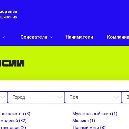
 моделей
ушивания
и
Соискатели
Наниматели
Компани
нсии
 вокалистов (3)
Музыкальный клип (1)
 моделей (32)
Мюзикл (1)
 танцоров (2)
Полный метр (8)