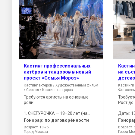
Кастинг профессиональных
Кастин
актёров и танцоров в новый
на съе
проект «Семья Мороз»
детско
Кастинг актеров / Художественный фильм
Кастинги 
/ Сериал / Кастинг танцоров
Фотосъе
Требуются артисты на основные
Требуетс
роли:
Рост до 
1. СНЕГУРОЧКА — 18–20 лет (на...
Даты: 13
Гонорар:
по договорённости
Гонора
Возраст 18-75
Возраст 
Город Москва
Город Мо