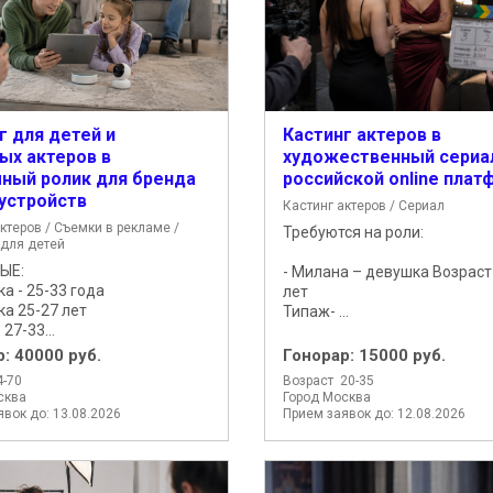
г для детей и
Кастинг актеров в
ых актеров в
художественный сериа
ный ролик для бренда
российской online пла
устройств
Кастинг актеров / Сериал
ктеров / Съемки в рекламе /
Требуются на роли:
 для детей
ЫЕ:
- Милана – девушка Возраст 
а - 25-33 года
лет
ка 25-27 лет
Типаж- ...
 27-33...
р:
40000 руб.
Гонорар:
15000 руб.
4-70
Возраст 20-35
сква
Город Москва
вок до: 13.08.2026
Прием заявок до: 12.08.2026