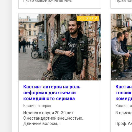
Прием заявок до: 28.08.2026
Прием зая
БЕЗ ОПЫТА
Кастинг актеров на роль
Кастин
неформал для съемки
гопник
комедийного сериала
комеди
Кастинг актеров
Кастинг 
Игрового парня 20-30 лет
В поиске
С нестандартной внешностью.
Длинные волосы,...
Проф. Ак