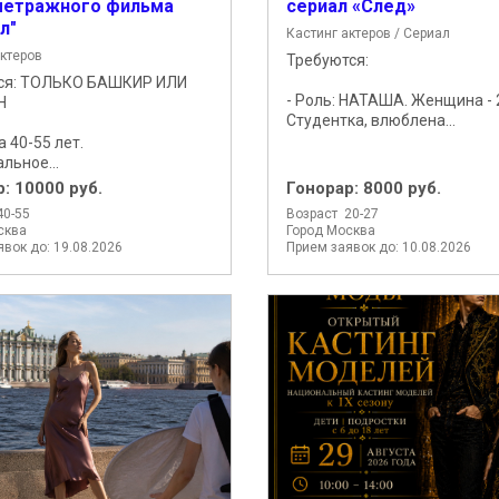
метражного фильма
сериал «След»
л"
Кастинг актеров / Сериал
актеров
Требуются:
ся: ТОЛЬКО БАШКИР ИЛИ
- Роль: НАТАША. Женщина - 
Н
Студентка, влюблена...
 40-55 лет.
льное...
р:
10000 руб.
Гонорар:
8000 руб.
40-55
Возраст 20-27
сква
Город Москва
вок до: 19.08.2026
Прием заявок до: 10.08.2026