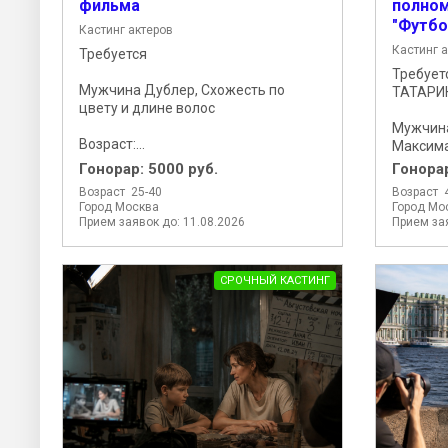
фильма
полно
"Футбо
Кастинг актеров
Кастинг 
Требуется
Требует
Мужчина Дублер, Схожесть по
ТАТАРИ
цвету и длине волос
Мужчина
Возраст:...
Максима
Гонорар:
5000 руб.
Гонора
Возраст 25-40
Возраст 
Город Москва
Город Мо
Прием заявок до: 11.08.2026
Прием зая
СРОЧНЫЙ КАСТИНГ