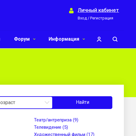
Личный кабинет
Вход / Регистрация
и
Форум
Информация
Найти
Театр/антреприза (9)
Телевидение (5)
Художественный фильм (17)