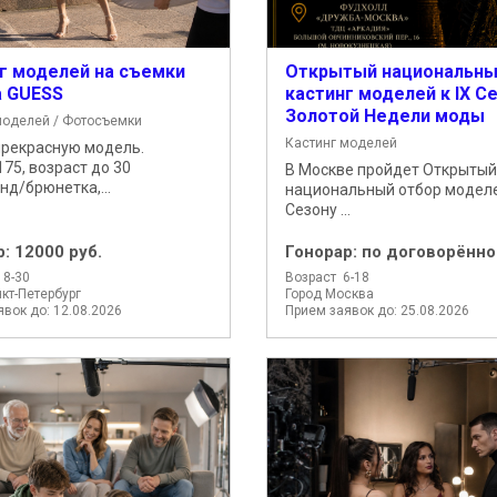
г моделей на съемки
Открытый национальн
а GUESS
кастинг моделей к IX С
Золотой Недели моды
моделей / Фотосъемки
Кастинг моделей
прекрасную модель.
175, возраст до 30
В Москве пройдет Открытый
нд/брюнетка,...
национальный отбор моделе
Сезону ...
р:
12000 руб.
Гонорар:
по договорённо
18-30
Возраст 6-18
кт-Петербург
Город Москва
вок до: 12.08.2026
Прием заявок до: 25.08.2026