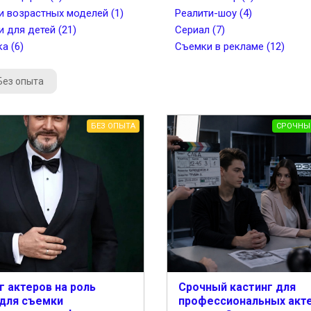
и возрастных моделей (1)
Реалити-шоу (4)
и для детей (21)
Сериал (7)
а (6)
Съемки в рекламе (12)
Без опыта
БЕЗ ОПЫТА
СРОЧНЫ
г актеров на роль
Срочный кастинг для
для съемки
профессиональных акте