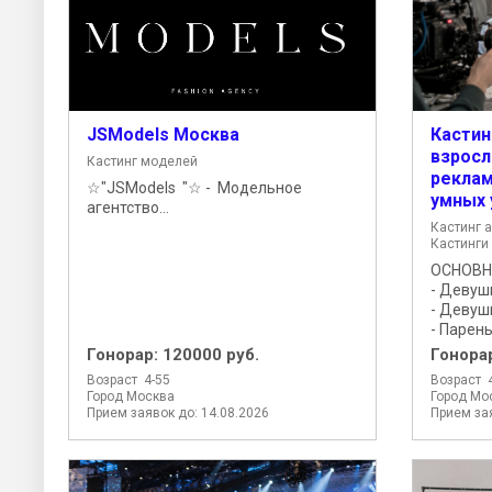
JSModels Москва
Кастин
взросл
Кастинг моделей
реклам
☆"JSModels "☆ - Модельное
умных 
агентство...
Кастинг а
Кастинги
ОСНОВН
- Девушк
- Девуш
- Парень
Гонорар:
120000 руб.
Гонора
Возраст 4-55
Возраст 
Город Москва
Город Мо
Прием заявок до: 14.08.2026
Прием зая