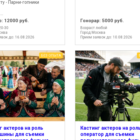
ту - Парни-гопники
..
р:
12000 руб.
Гонорар:
5000 руб.
20-30
Возраст любой
сква
Город Москва
вок до: 16.08.2026
Прием заявок до: 10.08.2026
БЕЗ ОПЫТА
г актеров на роль
Кастинг актеров на рол
йшины для съемки
оператор для съемки