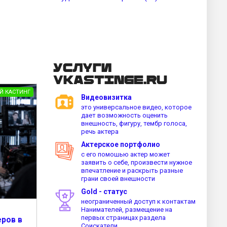
Услуги
vkastinge.ru
Й КАСТИНГ
Видеовизитка
это универсальное видео, которое
дает возможность оценить
внешность, фигуру, тембр голоса,
речь актера
Актерское портфолио
с его помошью актер может
заявить о себе, произвести нужное
впечатление и раскрыть разные
грани своей внешности
Gold - статус
неограниченный доступ к контактам
Нанимателей, размещение на
первых страницах раздела
ров в
Соискатели