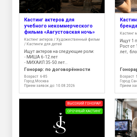
Кастинг актеров для
Кастин
учебного некоммерческого
бренд
фильма «Августовская ночь»
Кастинг 
Кастинг актеров / Художественный фильм
Ищут 1 
/ Кастинги для детей
Рост от 
Ищут актеров на следующие роли:
лет, бло
- МИША 6-12 лет
- МИХАИЛ 35-50 лет...
Гонорар:
по договорённости
Гонора
Возраст 6-85
Возраст 
Город Москва
Город Сан
Прием заявок до: 10.08.2026
Прием зая
ВЫСОКИЙ ГОНОРАР
СРОЧНЫЙ КАСТИНГ