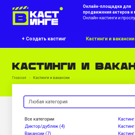
Онлайн-площадка для
продвижения актеров и
Онлайн-кастинги и просл
+ Создать кастинг
Кастинги и ваканси
Кастинги и вака
Главная
Кастинги и вакансии
Все категории
Кастинг
Диктор/дубляж (4)
Кастинг
Вакансии (7)
Кастинг