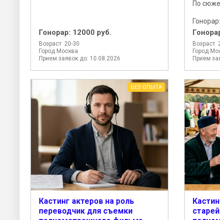
По сюже
Гонорар:.
Гонорар:
12000 руб.
Гонора
Возраст 20-30
Возраст 
Город Москва
Город Мо
Прием заявок до: 10.08.2026
Прием зая
БЕЗ ОПЫТА
Кастинг актеров на роль
Кастин
переводчик для съемки
старе