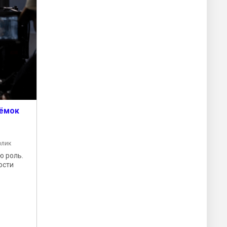
ъёмок
олик
ю роль.
ости