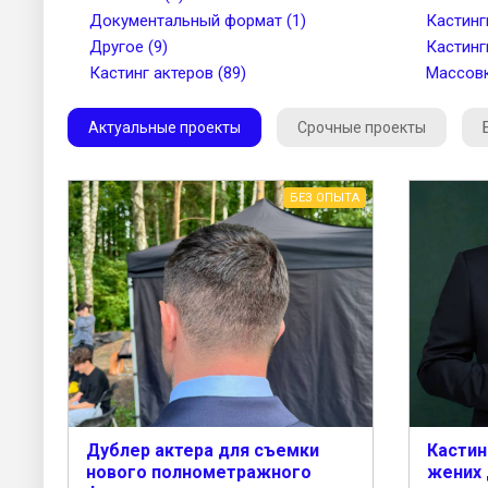
Документальный формат (1)
Кастинг
Другое (9)
Кастинг
Кастинг актеров (89)
Массовк
Актуальные проекты
Срочные проекты
БЕЗ ОПЫТА
Дублер актера для съемки
Кастин
нового полнометражного
жених 