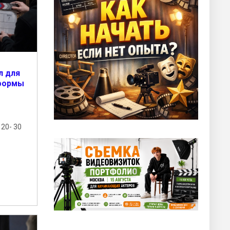
л для
тформы
20- 30