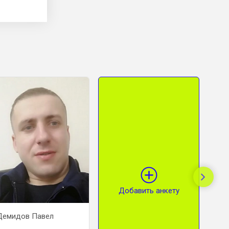
Добавить анкету
идов Павел
Радюк Владимира
Магдеев Р