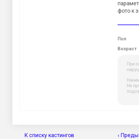
парамет
фото к 
Пол
Возраст
При с
наруш
Наним
Не пр
подоз
К списку кастингов
‹ Преды