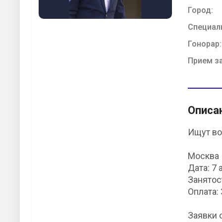
Город:
Специал
Гонорар:
Прием з
Описа
Ищут во
Москва
Дата: 7 
Занятост
Оплата:
Заявки 