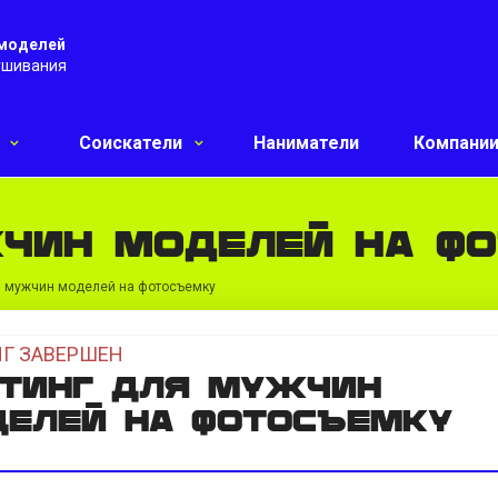
 моделей
ушивания
и
Соискатели
Наниматели
Компани
чин моделей на ф
я мужчин моделей на фотосъемку
Г ЗАВЕРШЕН
тинг для мужчин
елей на фотосъемку