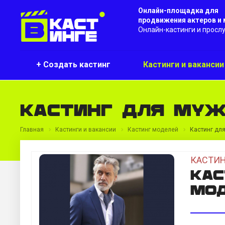
Онлайн-площадка для
продвижения актеров и
Онлайн-кастинги и просл
+ Создать кастинг
Кастинги и ваканси
Кастинг для муж
Главная
Кастинги и вакансии
Кастинг моделей
Кастинг дл
КАСТИН
Кас
мод