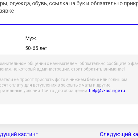
ры, одежда, обувь, ссылка на бук и обязательно прик
заявке
Муж.
50-65 лет
омнительном общении с нанимателем, обязательно сообщите о фа
ения, на который администрации, стоит обратить внимание!
атели не просят прислать фото в нижнем белье или голышом.
осят оплату для вступления в закрытые чаты и другие
рительные условия. Почта для обращений:
help@vkastinge.ru
дущий кастинг
Следующий кас