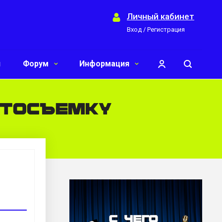
Личный кабинет
Вход / Регистрация
и
Форум
Информация
отосъемку