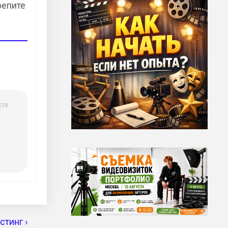
репите
кте
тинг ›