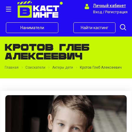
Личный кабинет
Вход / Регистрация
Наниматели
Найти кастинг
Кротов Глеб
Алексеевич
Главная
Соискатели
Актеры дети
Кротов Глеб Алексеевич