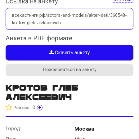
Ссылка на анкету
всекастинги.рф/actors-and-models/akter-deti/366548-
krotov-gleb-alekseevich
Анкета в PDF формате
Скачать анкету
Пожаловаться на анкету
Кротов Глеб
Алексеевич
+
0
Рейтинг:
Город:
Москва