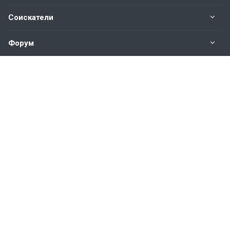
Соискатели
Форум
Информация
Наши контакты по техническим вопросам и
предложениям:
help@vkastinge.ru
© 2026 Все права защищены.