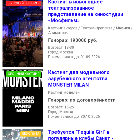
Кастинг в новогоднее
ВЫСОКИЙ ГОНОРАР
театрализованное
представление на киностудии
«Мосфильм»
Кастинг актеров / Театр/антреприза / Мюзикл /
Аниматоры
Гонорар:
190000 руб.
Возраст 18-30
Город Москва
Прием заявок до: 01.09.2026
Кастинг для модельного
СРОЧНЫЙ КАСТИНГ
зарубежного агентства
MONSTER MILAN
Кастинг моделей
Гонорар:
по договорённости
Возраст 15-25
Город Москва
Прием заявок до: 30.10.2026
Требуется "Tequila Girl" в
БЕЗ ОПЫТА
популярные клубы Санкт -