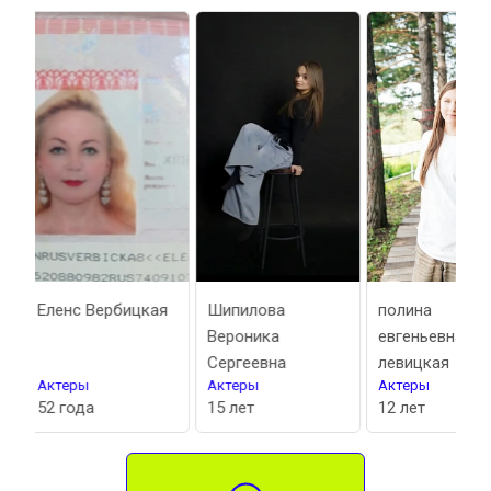
Вербицкая
Шипилова
полина
Сер
Вероника
евгеньевна
Сергеевна
левицкая
Актеры
Актеры
Акт
а
15 лет
12 лет
51 г