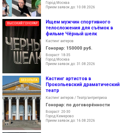
Город Москва
Прием заявок до: 10.08.2026
Ищем мужчин спортивного
ВЫСОКИЙ ГОНОРАР
телосложения для съёмок в
фильме Чёрный шелк
Кастинг актеров
Гонорар:
150000 руб.
Возраст 18-35
Город Москва
Прием заявок до: 31.08.2026
Кастинг артистов в
БЕЗ ОПЫТА
Прокопьевский драматический
театр
Кастинг актеров / Театр/антреприза
Гонорар:
по договорённости
Возраст 20-30
Город Кемерово
Прием заявок до: 16.08.2026