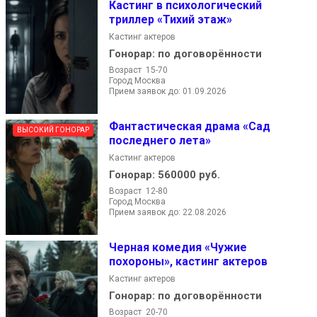
Кастинг в психологический
триллер «Тихий этаж»
Кастинг актеров
Гонорар:
по договорённости
Возраст 15-70
Город Москва
Прием заявок до: 01.09.2026
Фантастическая драма «Сад
ВЫСОКИЙ ГОНОРАР
последнего лета»
Кастинг актеров
Гонорар:
560000 руб.
Возраст 12-80
Город Москва
Прием заявок до: 22.08.2026
Черная комедия «Чужие
похороны», кастинг актеров
Кастинг актеров
Гонорар:
по договорённости
Возраст 20-70