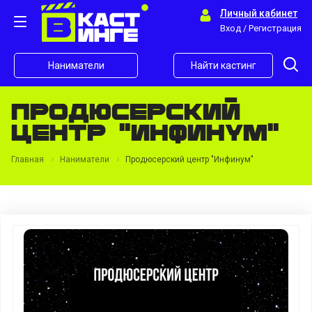
Личный кабинет
Вход / Регистрация
Наниматели
Найти кастинг
Продюсерский
центр "Инфинум"
Главная
Наниматели
Продюсерский центр "Инфинум"