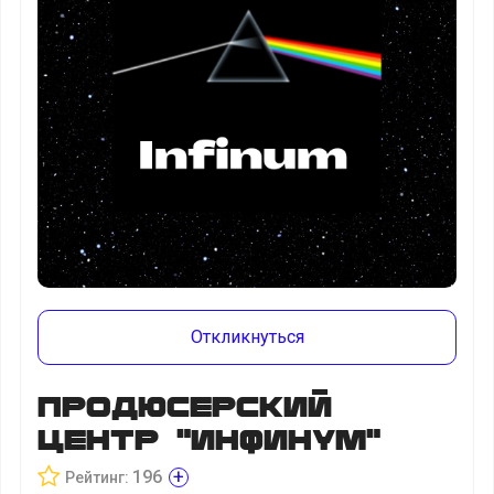
Откликнуться
Продюсерский
центр "Инфинум"
+
196
Рейтинг: