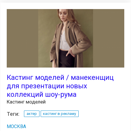
Кастинг моделей / манекенщиц
для презентации новых
коллекций шоу-рума
Кастинг моделей
Теги:
актер
кастинг в рекламу
МОСКВА