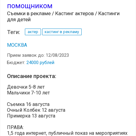
помощником
Съемки в рекламе / Кастинг актеров / Кастинги
для детей
Теги:
актер
кастинг в рекламу
МОСКВА
Прием заявок до: 12/08/2023
Бюджет:
24000 рублей
Описание проекта:
Девочки 5-8 лет
Мальчики 7-10 лет
Съемка 16 августа
Очный Колбек 12 августа
Примерка 13 августа
ПРАВА:
1,5 года интернет, публичный показ на мероприятиях