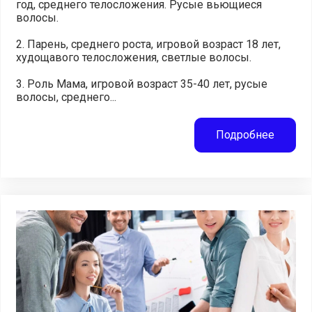
год, среднего телосложения. Русые вьющиеся
волосы.
2. Парень, среднего роста, игровой возраст 18 лет,
худощавого телосложения, светлые волосы.
3. Роль Мама, игровой возраст 35-40 лет, русые
волосы, среднего...
Подробнее