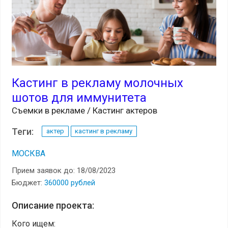
Кастинг в рекламу молочных
шотов для иммунитета
Съемки в рекламе / Кастинг актеров
Теги:
актер
кастинг в рекламу
МОСКВА
Прием заявок до: 18/08/2023
Бюджет:
360000 рублей
Описание проекта:
Кого ищем: