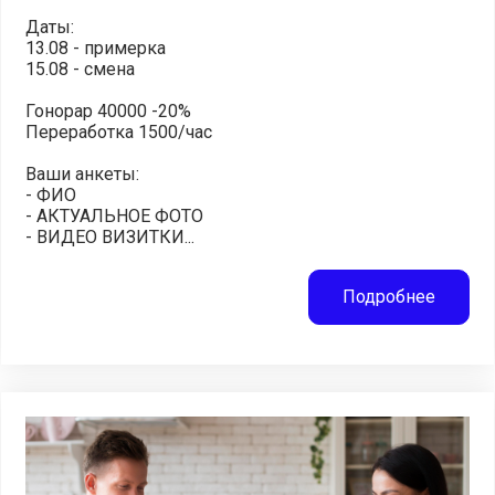
Даты:
13.08 - примерка
15.08 - смена
Гонорар 40000 -20%
Переработка 1500/час
Ваши анкеты:
- ФИО
- АКТУАЛЬНОЕ ФОТО
- ВИДЕО ВИЗИТКИ...
Подробнее