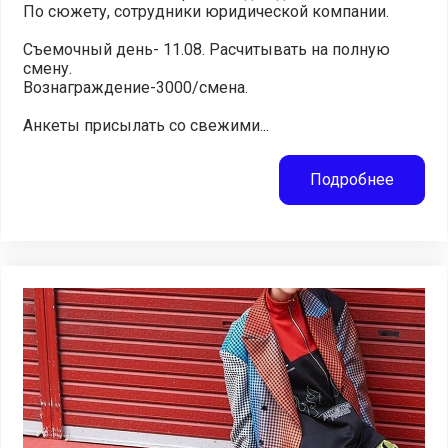
По сюжету, сотрудники юридической компании.
Съемочный день- 11.08. Расчитывать на полную
смену.
Вознаграждение-3000/смена.
Анкеты присылать со свежими...
Подробнее