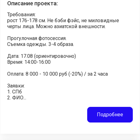
Описание проекта:
Требования:
рост 176-178 см. Не бэби фэйс, не миловидные
черты лица. Можно азиатской внешности.
Прогулочная фотосессия.
Съемка одежды. 3-4 образа.
Дата: 17.08 (ориентировочно)
Время: 14:00-16:00
Оплата: 8 000 - 10 000 руб (-20%) / за 2 часа
Заявки:
1. СПб
2. ФИО...
Подробнее