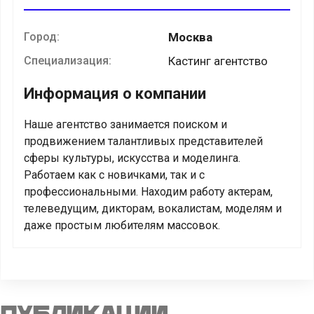
Город:
Москва
Специализация:
Кастинг агентство
Информация о компании
Наше агентство занимается поиском и
продвижением талантливых представителей
сферы культуры, искусства и моделинга.
Работаем как с новичками, так и с
профессиональными. Находим работу актерам,
телеведущим, дикторам, вокалистам, моделям и
даже простым любителям массовок.
Публикации