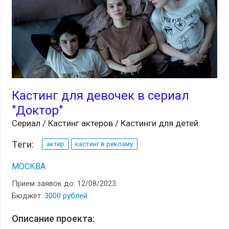
Кастинг для девочек в сериал
"Доктор"
Сериал / Кастинг актеров / Кастинги для детей
Теги:
актер
кастинг в рекламу
МОСКВА
Прием заявок до: 12/08/2023
Бюджет:
3000 рублей
Описание проекта: