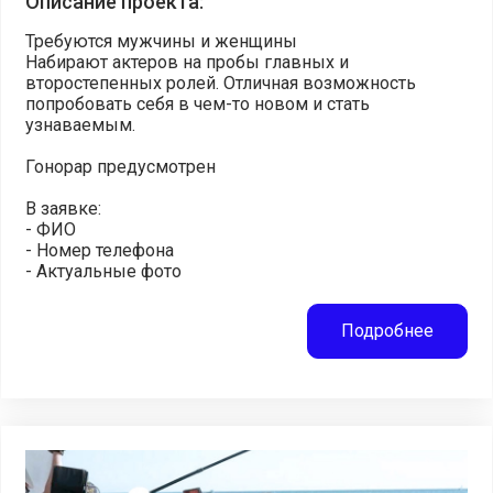
Описание проекта:
Требуются мужчины и женщины
Набирают актеров на пробы главных и
второстепенных ролей. Отличная возможность
попробовать себя в чем-то новом и стать
узнаваемым.
Гонорар предусмотрен
В заявке:
- ФИО
- Номер телефона
- Актуальные фото
Подробнее