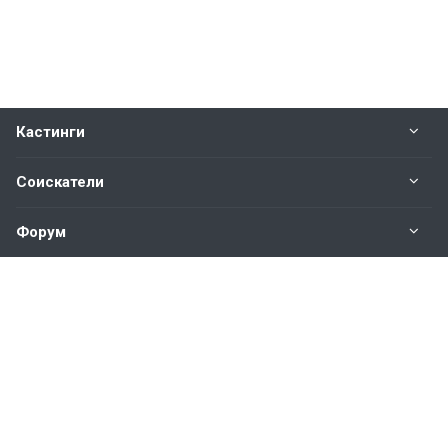
Кастинги
Соискатели
Форум
Информация
Наши контакты по техническим вопросам и
предложениям:
help@vkastinge.ru