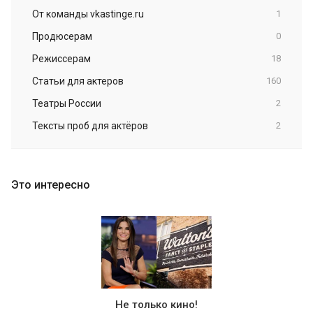
От команды vkastinge.ru
1
Продюсерам
0
Режиссерам
18
Статьи для актеров
160
Театры России
2
Тексты проб для актёров
2
Это интересно
Не только кино!