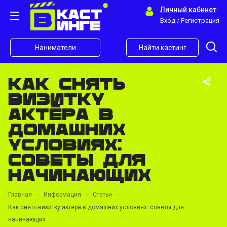
Личный кабинет
Вход / Регистрация
Наниматели
Найти кастинг
Как снять
визитку
актёра в
домашних
условиях:
советы для
начинающих
Главная
Информация
Статьи
Как снять визитку актёра в домашних условиях: советы для
начинающих