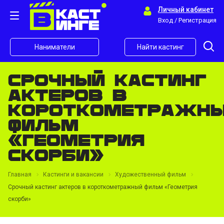
Личный кабинет
Вход / Регистрация
Наниматели
Найти кастинг
Срочный кастинг
актеров в
короткометражн
фильм
«Геометрия
скорби»
Главная
Кастинги и вакансии
Художественный фильм
Срочный кастинг актеров в короткометражный фильм «Геометрия
скорби»