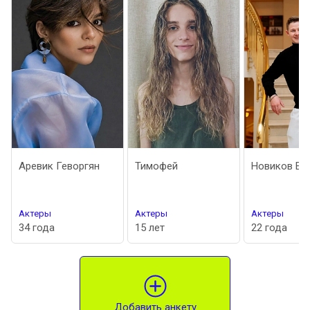
ревик Геворгян
Тимофей
Новиков Евгений
ктеры
Актеры
Актеры
4 года
15 лет
22 года
Добавить анкету