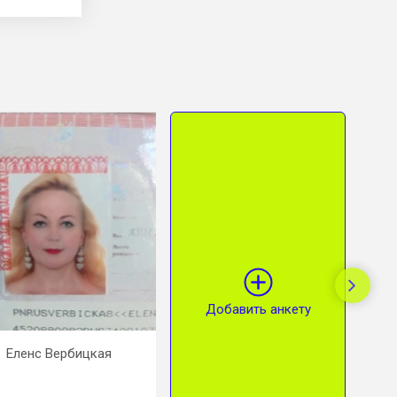
Добавить анкету
Еленс Вербицкая
Шипилова Вероника
полина
Сергеевна
левиц