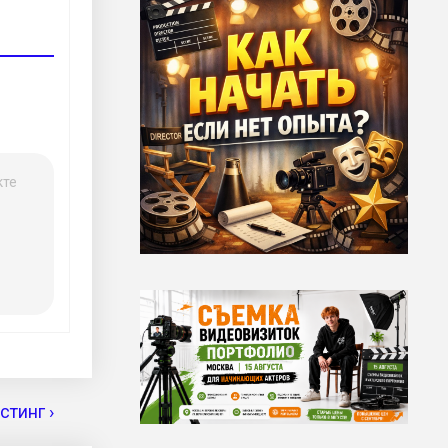
кте
тинг ›