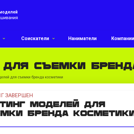
 моделей
ушивания
и
Соискатели
Наниматели
Компани
 для съемки бренд
делей для съемки бренда косметики
Г ЗАВЕРШЕН
тинг моделей для
мки бренда косметик