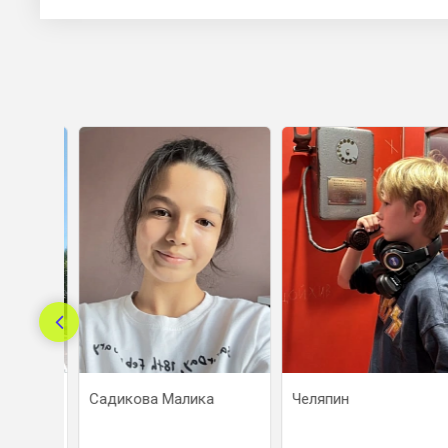
сей
Садикова Малика
Челяпин