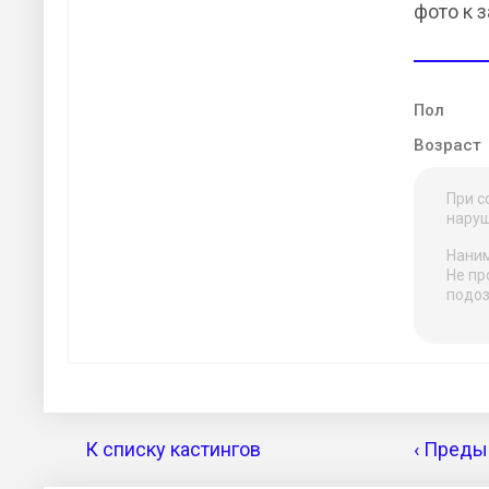
фото к з
Пол
Возраст
При с
наруш
Наним
Не пр
подоз
К списку кастингов
‹ Преды