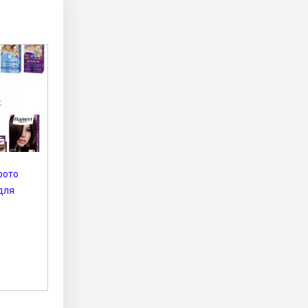
фото
для