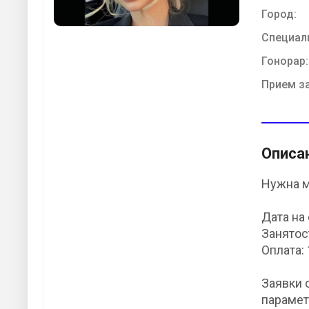
Город:
Специал
Гонорар:
Прием з
Описа
Нужна м
Дата на
Занятос
Оплата:
Заявки 
парамет