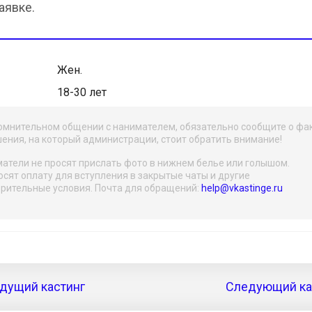
аявке.
Жен.
18-30 лет
омнительном общении с нанимателем, обязательно сообщите о фа
ения, на который администрации, стоит обратить внимание!
атели не просят прислать фото в нижнем белье или голышом.
осят оплату для вступления в закрытые чаты и другие
рительные условия. Почта для обращений:
help@vkastinge.ru
дущий кастинг
Следующий кас