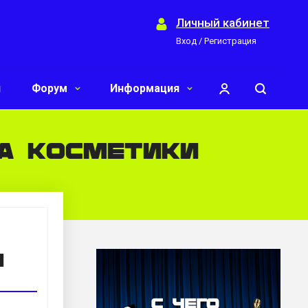
Личный кабинет
Вход / Регистрация
и
Форум
Информация
а косметики
и