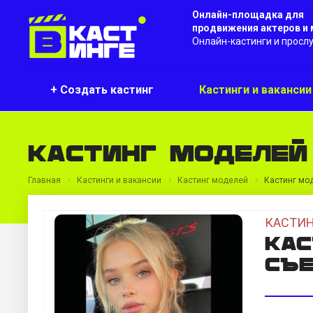
Онлайн-площадка для
продвижения актеров и
Онлайн-кастинги и просл
+ Создать кастинг
Кастинги и ваканси
Кастинг моделей
Главная
Кастинги и вакансии
Кастинг моделей
Кастинг мо
КАСТИН
Кас
съе