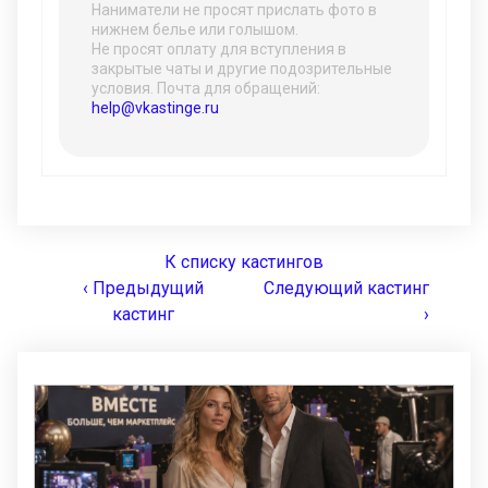
Наниматели не просят прислать фото в
нижнем белье или голышом.
Не просят оплату для вступления в
закрытые чаты и другие подозрительные
условия. Почта для обращений:
help@vkastinge.ru
К списку кастингов
‹ Предыдущий
Следующий кастинг
кастинг
›