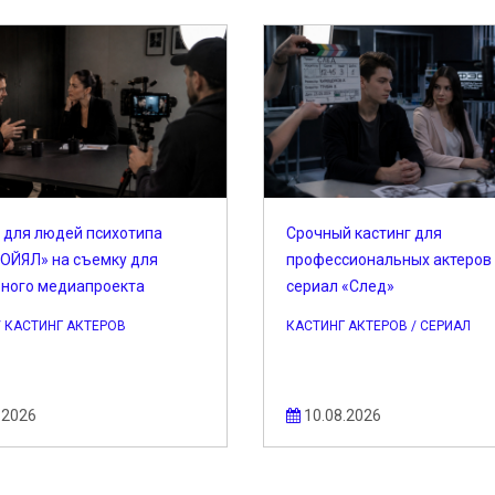
 для людей психотипа
Срочный кастинг для
ОЙЯЛ» на съемку для
профессиональных актеров
ьного медиапроекта
сериал «След»
/ КАСТИНГ АКТЕРОВ
КАСТИНГ АКТЕРОВ / СЕРИАЛ
.2026
10.08.2026