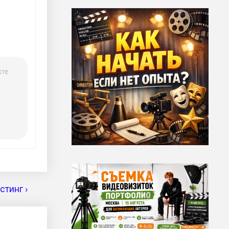
кте
тинг ›