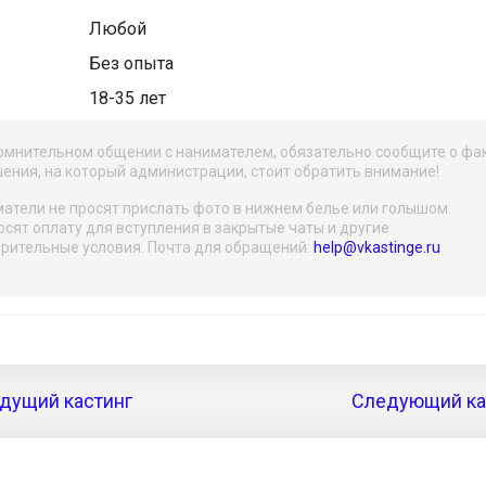
Любой
Без опыта
18-35 лет
омнительном общении с нанимателем, обязательно сообщите о фа
ения, на который администрации, стоит обратить внимание!
атели не просят прислать фото в нижнем белье или голышом.
осят оплату для вступления в закрытые чаты и другие
рительные условия. Почта для обращений:
help@vkastinge.ru
дущий кастинг
Следующий кас