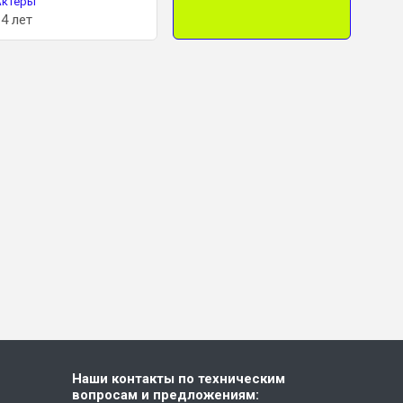
ры
Модели
Актеры
ет
11 лет
38 лет
Наши контакты по техническим
вопросам и предложениям: