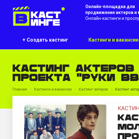
Онлайн-площадка для
продвижения актеров и
Онлайн-кастинги и просл
+ Создать кастинг
Кастинги и ваканси
Кастинг актеров
проекта "Руки вв
Главная
Кастинги и вакансии
Кастинг актеров
Кастинг акте
КАСТИН
Кас
мо
про