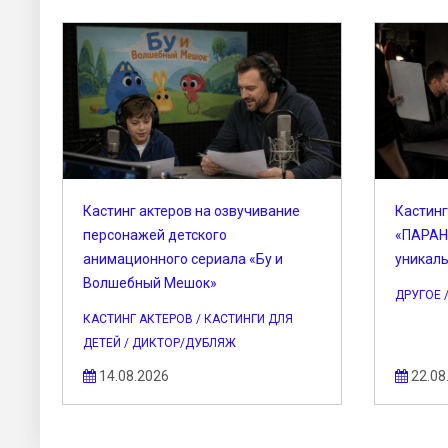
Кастинг актеров на озвучивание
Кастинг
персонажей детского
«ПАРАН
анимационного сериала «Бу и
уникал
Волшебный Мешок»
ДРУГОЕ 
КАСТИНГ АКТЕРОВ / КАСТИНГИ ДЛЯ
ДЕТЕЙ / ДИКТОР/ДУБЛЯЖ
14.08.2026
22.08