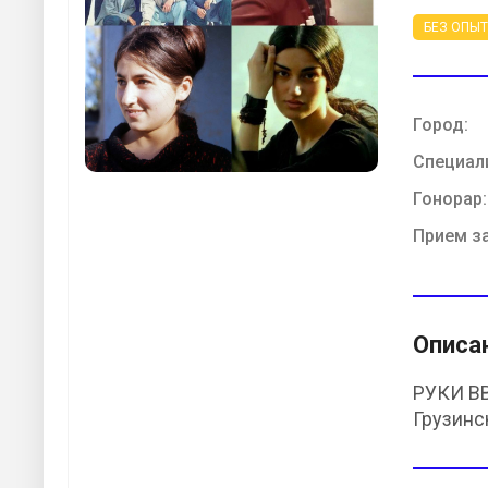
БЕЗ ОПЫ
Город:
Специал
Гонорар:
Прием з
Описа
РУКИ ВВ
Грузинс