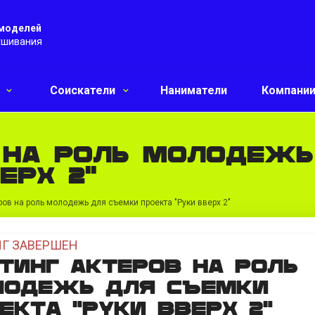
 моделей
ушивания
и
Соискатели
Наниматели
Компани
 на роль молодежь
ерх 2"
ров на роль молодежь для съемки проекта "Руки вверх 2"
Г ЗАВЕРШЕН
тинг актеров на роль
лодежь для съемки
екта "Руки вверх 2"