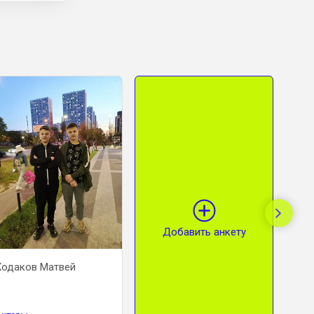
Добавить анкету
ков Матвей
Покрова Арина
Бобрик Ал