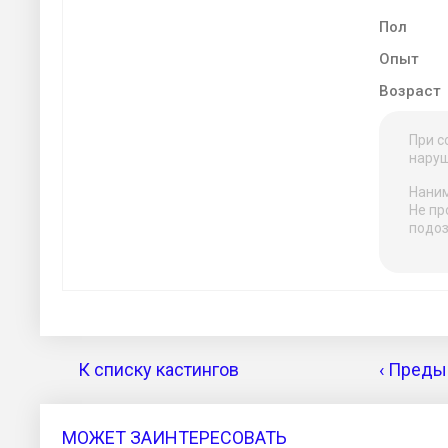
Пол
Опыт
Возраст
При с
наруш
Наним
Не пр
подоз
К списку кастингов
‹ Преды
МОЖЕТ ЗАИНТЕРЕСОВАТЬ