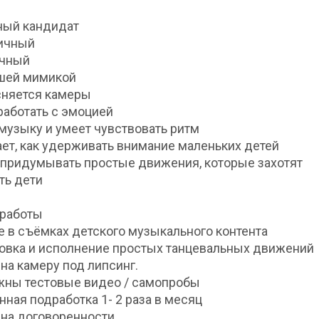
ный кандидат
тичный
ичный
ошей мимикой
есняется камеры
 работать с эмоцией
 музыку и умеет чувствовать ритм
ает, как удерживать внимание маленьких детей
 придумывать простые движения, которые захотят
ть дети
 работы
ие в съёмках детского музыкального контента
новка и исполнение простых танцевальных движений
 на камеру под липсинг.
жны тестовые видео / самопробы
янная подработка 1- 2 раза в месяц
а на договоренности