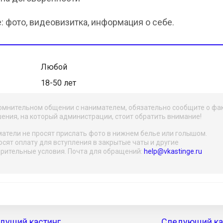
е: фото, видеовизитка, информация о себе.
Любой
18-50 лет
омнительном общении с нанимателем, обязательно сообщите о фа
ения, на который администрации, стоит обратить внимание!
атели не просят прислать фото в нижнем белье или голышом.
осят оплату для вступления в закрытые чаты и другие
рительные условия. Почта для обращений:
help@vkastinge.ru
дущий кастинг
Следующий кас