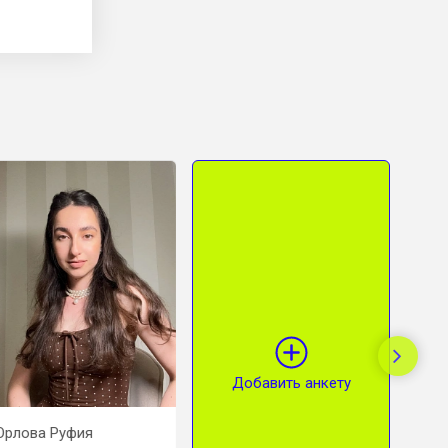
Добавить анкету
Орлова Руфия
Михайлов Алексей
Кузьм