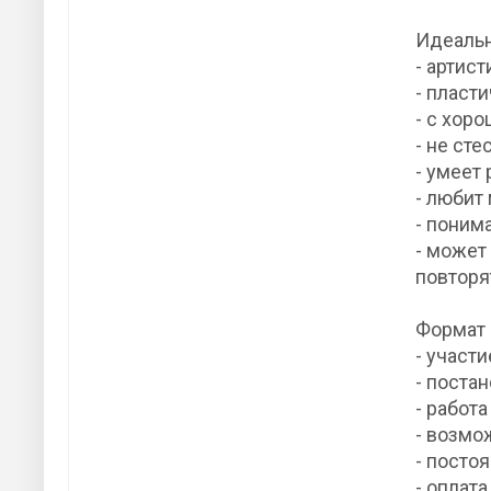
Идеаль
- артис
- пласт
- с хор
- не ст
- умеет
- любит
- поним
- может
повторя
Формат
- участ
- поста
- работа
- возмо
- посто
- оплат