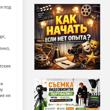
я под
рг,
енно,
тские
 и
му
ие не