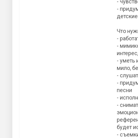
- чувст
- приду
детские
Что нуж
- работа
- мимик
интерес
- уметь
мило, б
- слуша
- приду
песни
- испол
- снима
эмоцион
референ
будет и
- съемк