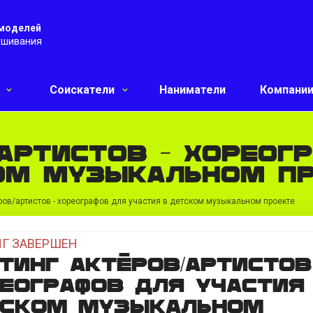
 моделей
ушивания
и
Соискатели
Наниматели
Компани
артистов - хореог
ом музыкальном п
ров/артистов - хореографов для участия в детском музыкальном проекте
Г ЗАВЕРШЕН
тинг актёров/артистов
еографов для участия
тском музыкальном