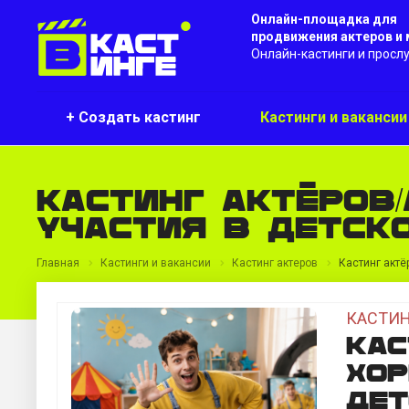
Онлайн-площадка для
продвижения актеров и
Онлайн-кастинги и просл
+ Создать кастинг
Кастинги и ваканси
Кастинг актёров/
участия в детск
Главная
Кастинги и вакансии
Кастинг актеров
Кастинг актё
КАСТИН
Кас
хор
де