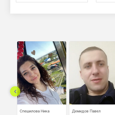
рия
Спешилова Ника
Демидов Павел