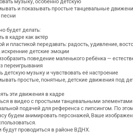
вовать музыку, особенно детскую
мывать и показывать простые танцевальные движени
 песни
но будет делать:
ть в кадре как актёр
ой и пластикой передавать: радость, удивление, восто
, искренние детские эмоции
 изобразить поведение маленького ребёнка — естеств
ез переигрывания
ть детскую музыку и чувствовать её настроение
мывать простые, понятные, детские движения под де
нять эти движения в кадре
ться в видео с простыми танцевальными элементами
альной подачей для референса с липсингом. По это
су будем анимировать персонажей, Ваше изображен
спользоваться.
и будут проводиться в районе ВДНХ.