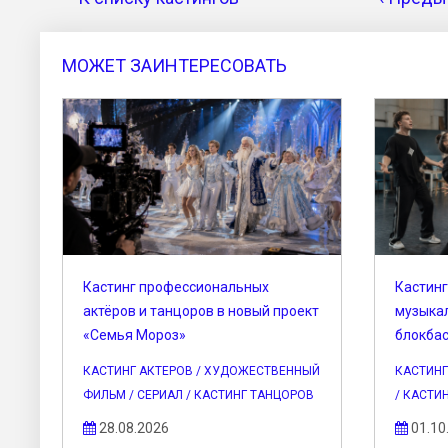
МОЖЕТ ЗАИНТЕРЕСОВАТЬ
Кастинг профессиональных
Кастинг
актёров и танцоров в новый проект
музыка
«Семья Мороз»
блокбас
КАСТИНГ АКТЕРОВ / ХУДОЖЕСТВЕННЫЙ
КАСТИНГ
ФИЛЬМ / СЕРИАЛ / КАСТИНГ ТАНЦОРОВ
/ КАСТИ
28.08.2026
01.10