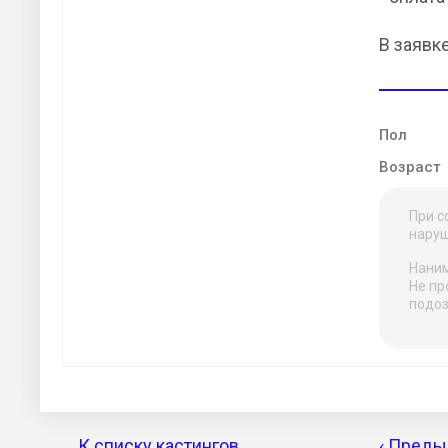
В заявк
Пол
Возраст
При с
наруш
Наним
Не пр
подоз
К списку кастингов
‹ Преды