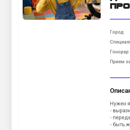
про
Город:
Специал
Гонорар:
Прием з
Описа
Нужен я
- выраз
- перед
- быть 