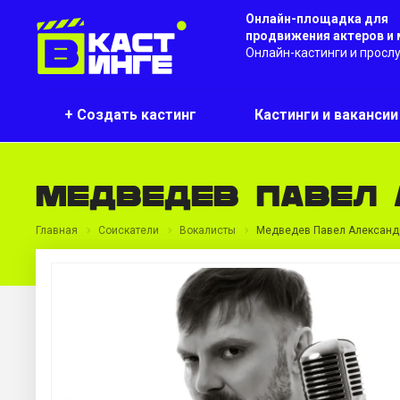
Онлайн-площадка для
продвижения актеров и
Онлайн-кастинги и просл
+ Создать кастинг
Кастинги и ваканси
Медведев Павел 
Главная
Соискатели
Вокалисты
Медведев Павел Александ