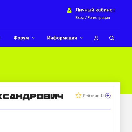
Личный кабинет
Вход / Регистрация
и
Форум
Информация
ксандрович
+
0
Рейтинг: