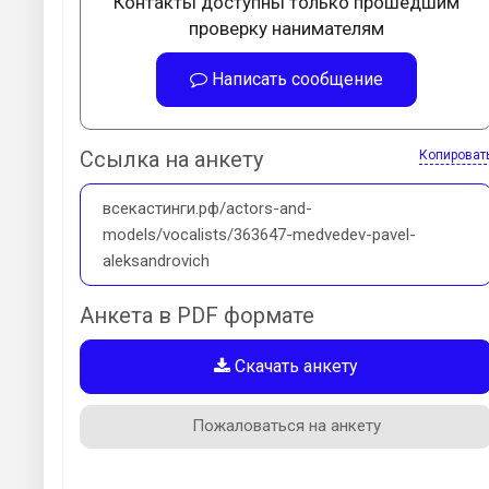
Контакты доступны только прошедшим
проверку нанимателям
Написать сообщение
Ссылка на анкету
Копироват
всекастинги.рф/actors-and-
models/vocalists/363647-medvedev-pavel-
aleksandrovich
Анкета в PDF формате
Скачать анкету
Пожаловаться на анкету