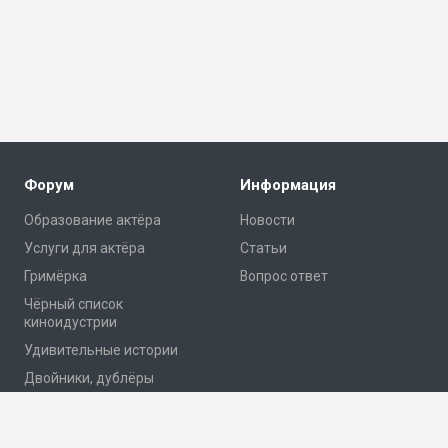
Форум
Информация
Образование актёра
Новости
Услуги для актёра
Статьи
Гримёрка
Вопрос ответ
Чёрный список
киноидустрии
Удивительные истории
Двойники, дублёры