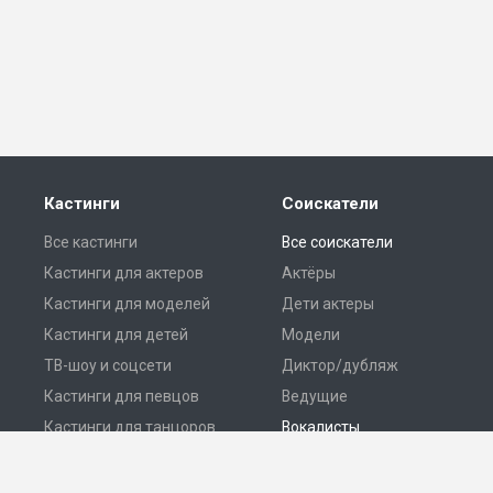
Кастинги
Соискатели
Все кастинги
Все соискатели
Кастинги для актеров
Актёры
Кастинги для моделей
Дети актеры
Кастинги для детей
Модели
ТВ-шоу и соцсети
Диктор/дубляж
Кастинги для певцов
Ведущие
Кастинги для танцоров
Вокалисты
Разместить кастинг
Танцоры