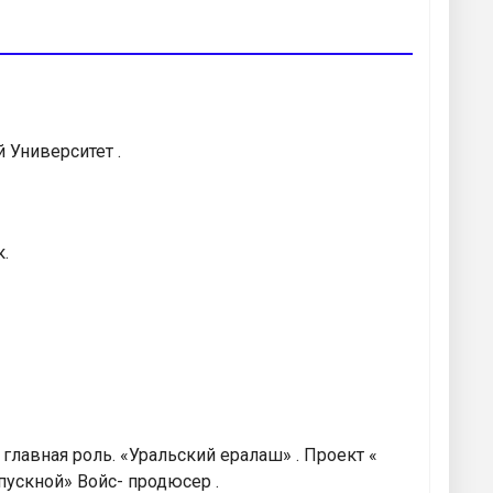
 Университет .
.
лавная роль. «Уральский ералаш» . Проект «
пускной» Войс- продюсер .