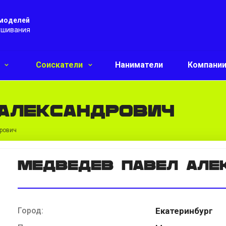
 моделей
ушивания
и
Соискатели
Наниматели
Компани
Александрович
рович
Медведев Павел Але
Город:
Екатеринбург