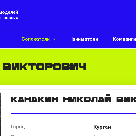
 моделей
ушивания
и
Соискатели
Наниматели
Компани
 Викторович
Канакин Николай Ви
Город:
Курган