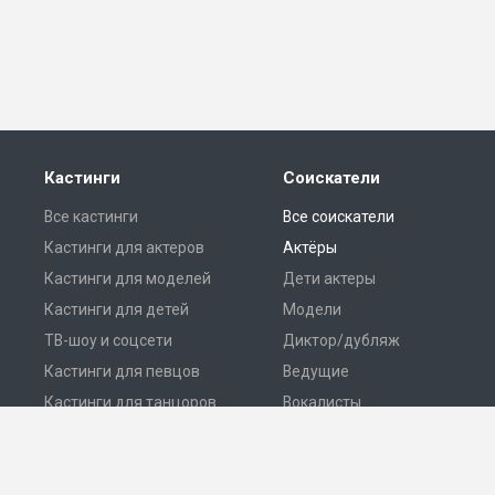
Кастинги
Соискатели
Все кастинги
Все соискатели
Кастинги для актеров
Актёры
Кастинги для моделей
Дети актеры
Кастинги для детей
Модели
ТВ-шоу и соцсети
Диктор/дубляж
Кастинги для певцов
Ведущие
Кастинги для танцоров
Вокалисты
Разместить кастинг
Танцоры