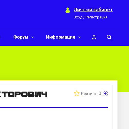
Личный кабинет
Вход / Регистрация
и
Форум
Информация
кторович
+
0
Рейтинг: