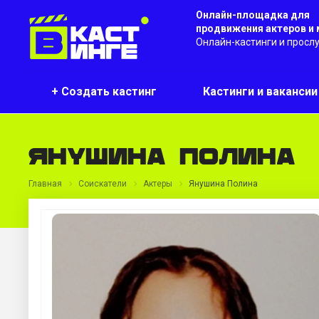
Онлайн-площадка для
продвижения актеров и
Онлайн-кастинги и просл
+ Создать кастинг
Кастинги и ваканси
Янушина Полина
Главная
Соискатели
Актеры
Янушина Полина