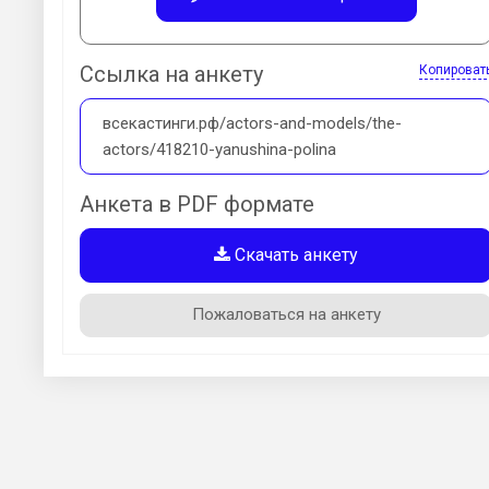
Ссылка на анкету
Копироват
всекастинги.рф/actors-and-models/the-
actors/418210-yanushina-polina
Анкета в PDF формате
Скачать анкету
Пожаловаться на анкету