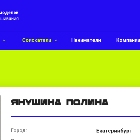
 моделей
ушивания
и
Соискатели
Наниматели
Компани
Янушина Полина
Город:
Екатеринбург