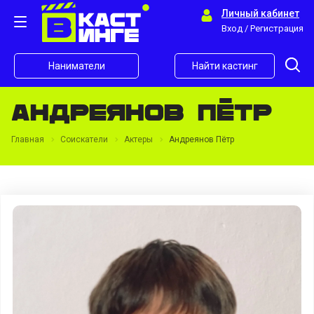
Личный кабинет
Вход / Регистрация
Наниматели
Найти кастинг
Андреянов Пётр
Главная
Соискатели
Актеры
Андреянов Пётр