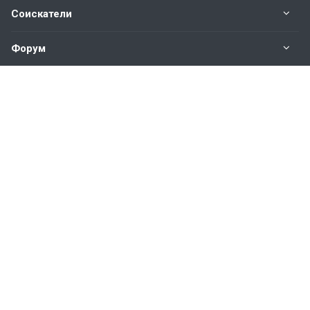
Соискатели
Форум
Информация
Наши контакты по техническим вопросам и
предложениям:
help@vkastinge.ru
© 2026 Все права защищены.