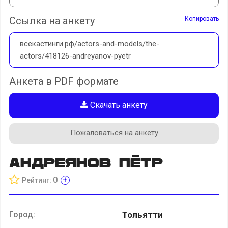
Ссылка на анкету
Копировать
всекастинги.рф/actors-and-models/the-
actors/418126-andreyanov-pyetr
Анкета в PDF формате
Скачать анкету
Пожаловаться на анкету
Андреянов Пётр
+
0
Рейтинг:
Город:
Тольятти