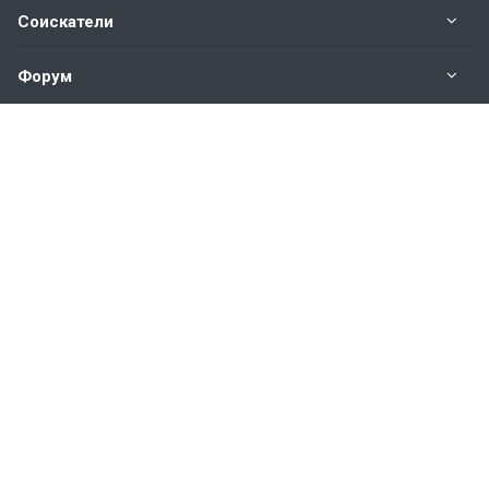
Соискатели
Форум
Информация
Наши контакты по техническим вопросам и
предложениям:
help@vkastinge.ru
© 2026 Все права защищены.