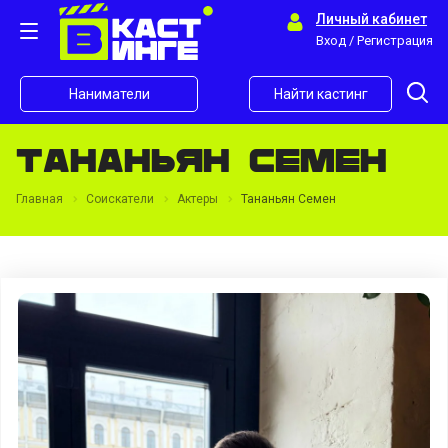
Личный кабинет
Вход / Регистрация
Наниматели
Найти кастинг
Тананьян Семен
Главная
Соискатели
Актеры
Тананьян Семен