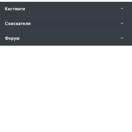
Кастинги
Соискатели
Форум
Информация
Наши контакты по техническим вопросам и
предложениям:
help@vkastinge.ru
© 2026 Все права защищены.