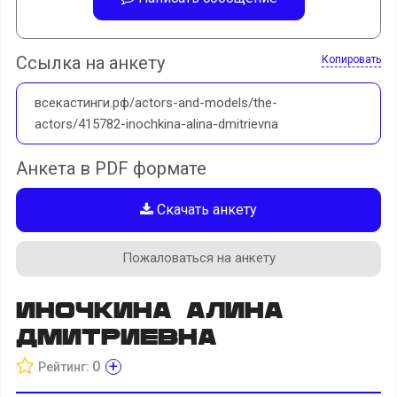
Ссылка на анкету
Копировать
всекастинги.рф/actors-and-models/the-
actors/415782-inochkina-alina-dmitrievna
Анкета в PDF формате
Скачать анкету
Пожаловаться на анкету
Иночкина Алина
Дмитриевна
+
0
Рейтинг: