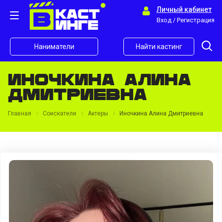
Личный кабинет
Вход / Регистрация
Наниматели
Найти кастинг
Иночкина Алина
Дмитриевна
Главная
Соискатели
Актеры
Иночкина Алина Дмитриевна