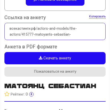
Ссылка на анкету
Копировать
всекастинги.рф/actors-and-models/the-
actors/415777-matoyants-sebastian-
Анкета в PDF формате
Скачать анкету
Пожаловаться на анкету
Матоянц Себастиан
+
0
Рейтинг: