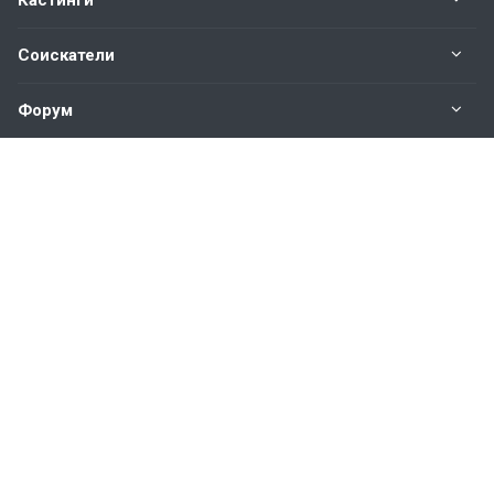
Кастинги
Соискатели
Форум
Информация
Наши контакты по техническим вопросам и
предложениям:
help@vkastinge.ru
© 2026 Все права защищены.