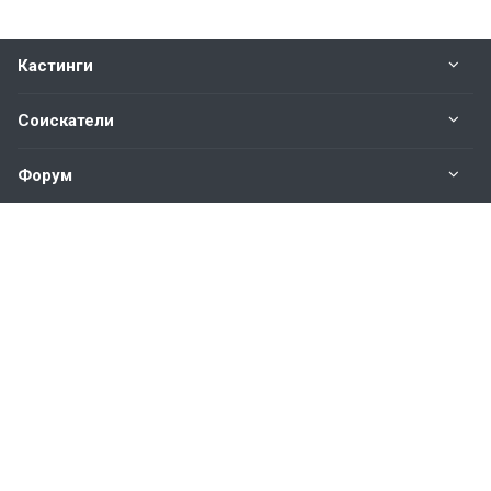
Кастинги
Соискатели
Форум
Информация
Наши контакты по техническим вопросам и
предложениям:
help@vkastinge.ru
© 2026 Все права защищены.