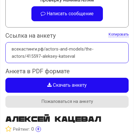
Написать сообщение
Ссылка на анкету
Копировать
всекастинги.рф/actors-and-models/the-
actors/415597-aleksey-katseval
Анкета в PDF формате
Скачать анкету
Пожаловаться на анкету
Алексей Кацевал
+
0
Рейтинг: