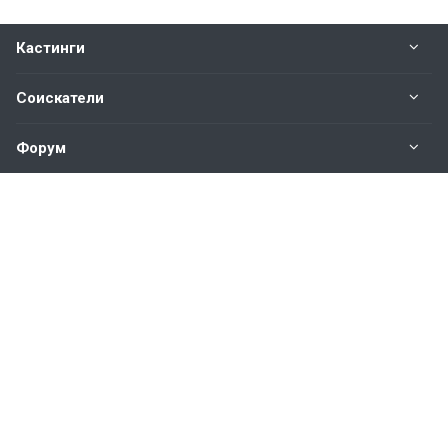
Кастинги
Соискатели
Форум
Информация
Наши контакты по техническим вопросам и
предложениям:
help@vkastinge.ru
© 2026 Все права защищены.