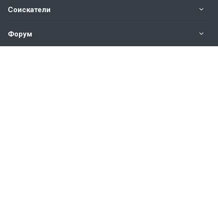
Соискатели
Форум
Информация
Наши контакты по техническим вопросам и
предложениям:
help@vkastinge.ru
© 2026 Все права защищены.