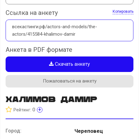
Ссылка на анкету
Копировать
всекастинги.рф/actors-and-models/the-
actors/415584-khalimov-damir
Анкета в PDF формате
Скачать анкету
Пожаловаться на анкету
Халимов Дамир
+
0
Рейтинг:
Город:
Череповец