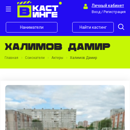
Личный кабинет
Вход / Регистрация
Наниматели
Найти кастинг
Халимов Дамир
Главная
Соискатели
Актеры
Халимов Дамир