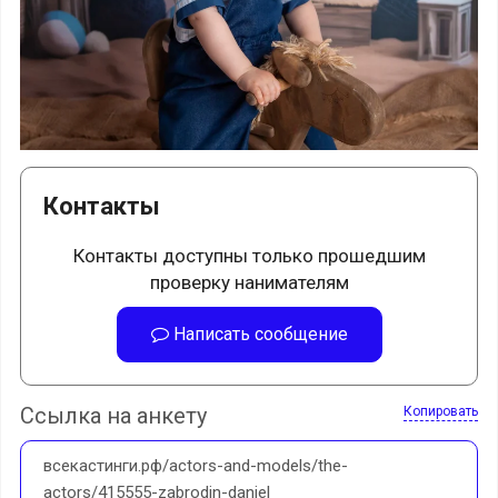
Контакты
Контакты доступны только прошедшим
проверку нанимателям
Написать сообщение
Ссылка на анкету
Копировать
всекастинги.рф/actors-and-models/the-
actors/415555-zabrodin-daniel