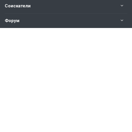
Соискатели
Форум
Информация
Наши контакты по техническим вопросам и
предложениям:
help@vkastinge.ru
© 2026 Все права защищены.