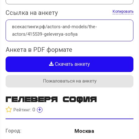
Ссылка на анкету
Копировать
всекастинги.рф/actors-and-models/the-
actors/415539-geleverya-sofiya
Анкета в PDF формате
Скачать анкету
Пожаловаться на анкету
Гелеверя София
+
0
Рейтинг:
Город:
Москва