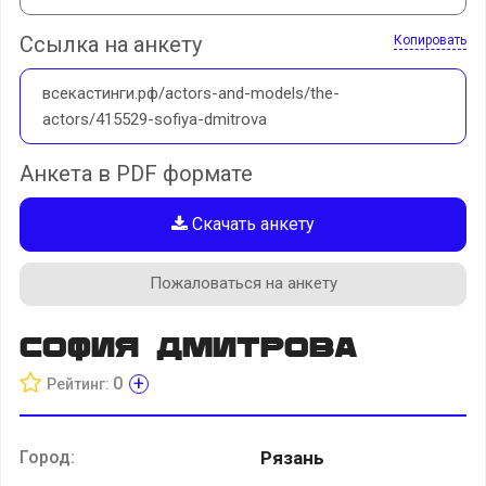
Ссылка на анкету
Копировать
всекастинги.рф/actors-and-models/the-
actors/415529-sofiya-dmitrova
Анкета в PDF формате
Скачать анкету
Пожаловаться на анкету
София Дмитрова
+
0
Рейтинг:
Город:
Рязань