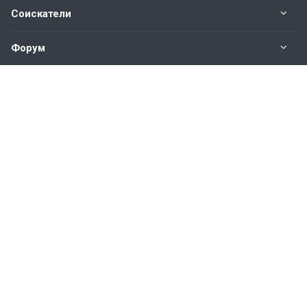
Соискатели
Форум
Информация
Наши контакты по техническим вопросам и
предложениям:
help@vkastinge.ru
© 2026 Все права защищены.