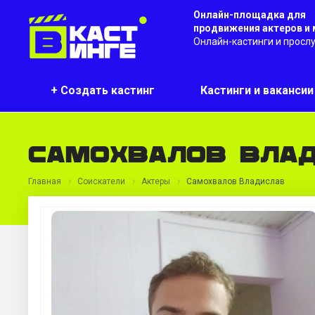
Онлайн-площадка для
продвижения актеров и
Онлайн-кастинги и просл
+ Создать кастинг
Кастинги и ваканси
Самохвалов Вла
Главная
Соискатели
Актеры
Самохвалов Владислав