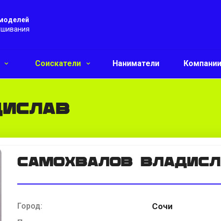
 моделей
ушивания
и
Соискатели
Наниматели
Компани
дислав
Самохвалов Владисл
Город:
Сочи