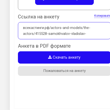
Ссылка на анкету
Копироват
всекастинги.рф/actors-and-models/the-
actors/415528-samokhvalov-vladislav-
Анкета в PDF формате
Скачать анкету
Пожаловаться на анкету