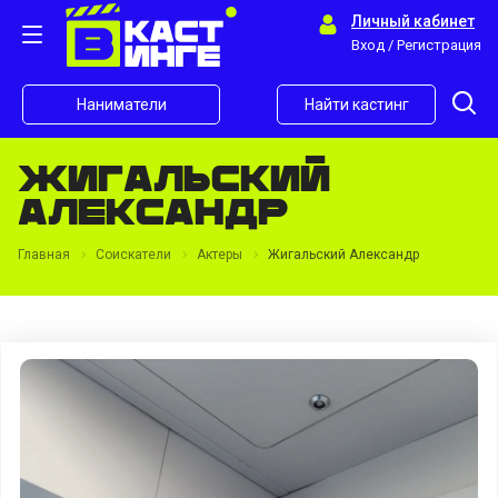
Личный кабинет
Вход / Регистрация
Наниматели
Найти кастинг
Жигальский
Александр
Главная
Соискатели
Актеры
Жигальский Александр