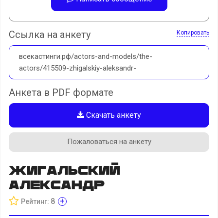
Ссылка на анкету
Копировать
всекастинги.рф/actors-and-models/the-
actors/415509-zhigalskiy-aleksandr-
Анкета в PDF формате
Скачать анкету
Пожаловаться на анкету
Жигальский
Александр
+
8
Рейтинг: