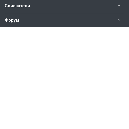
Соискатели
Форум
Информация
Наши контакты по техническим вопросам и
предложениям:
help@vkastinge.ru
© 2026 Все права защищены.