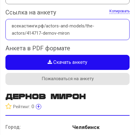
Ссылка на анкету
Копировать
всекастинги.рф/actors-and-models/the-
actors/414717-dernov-miron
Анкета в PDF формате
Скачать анкету
Пожаловаться на анкету
Дернов Мирон
+
0
Рейтинг:
Город:
Челябинск