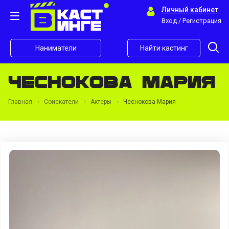
Личный кабинет
Вход / Регистрация
Наниматели
Найти кастинг
Чеснокова Мария
Главная
Соискатели
Актеры
Чеснокова Мария