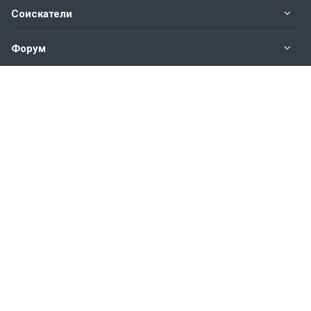
Соискатели
Форум
Информация
Наши контакты по техническим вопросам и
предложениям:
help@vkastinge.ru
© 2026 Все права защищены.