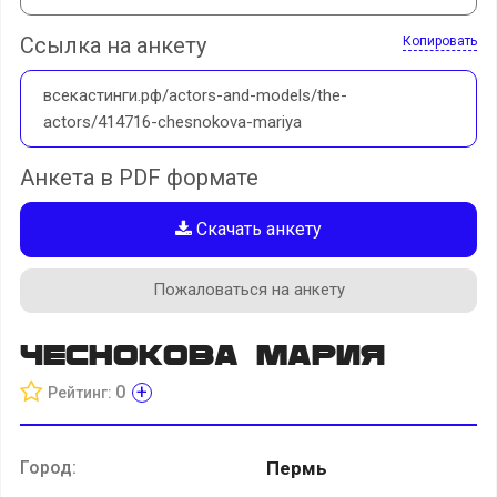
Ссылка на анкету
Копировать
всекастинги.рф/actors-and-models/the-
actors/414716-chesnokova-mariya
Анкета в PDF формате
Скачать анкету
Пожаловаться на анкету
Чеснокова Мария
+
0
Рейтинг:
Город:
Пермь