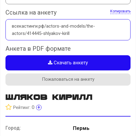
Ссылка на анкету
Копировать
всекастинги.рф/actors-and-models/the-
actors/414445-shlyakov-kirill
Анкета в PDF формате
Скачать анкету
Пожаловаться на анкету
Шляков Кирилл
+
0
Рейтинг:
Город:
Пермь