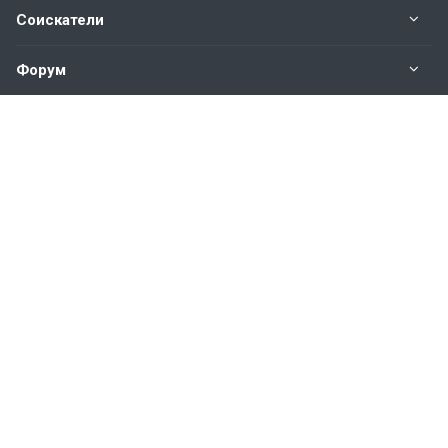
Соискатели
Форум
Информация
Наши контакты по техническим вопросам и
предложениям:
help@vkastinge.ru
© 2026 Все права защищены.