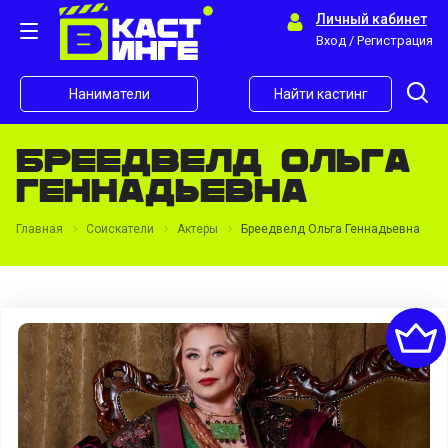
Личный кабинет
Вход / Регистрация
Наниматели
Найти кастинг
Бреедвелд Ольга
Геннадьевна
Главная
Соискатели
Актеры
Бреедвелд Ольга Геннадьевна