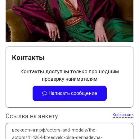
Контакты
Контакты доступны только прошедшим
проверку нанимателям
Написать сообщение
Ссылка на анкету
Копировать
всекастинги.рф/actors-and-models/the-
actors/414264-breedveld-olga-gennadevna-