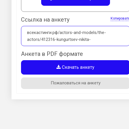
Ссылка на анкету
Копироват
всекастинги.рф/actors-and-models/the-
actors/412316-kungurtsev-nikita-
Анкета в PDF формате
Скачать анкету
Пожаловаться на анкету