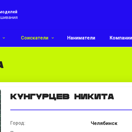
 моделей
ушивания
и
Соискатели
Наниматели
Компани
а
Кунгурцев Никита
Город:
Челябинск