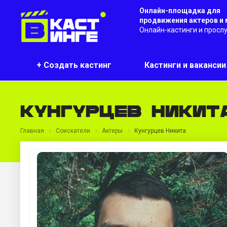
Онлайн-площадка для
продвижения актеров и
Онлайн-кастинги и просл
+ Создать кастинг
Кастинги и ваканси
Кунгурцев Никит
Главная
Соискатели
Актеры
Кунгурцев Никита