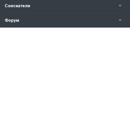
Соискатели
Форум
Информация
Наши контакты по техническим вопросам и
предложениям:
help@vkastinge.ru
© 2026 Все права защищены.