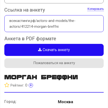
Ссылка на анкету
Копировать
всекастинги.рф/actors-and-models/the-
actors/412214-morgan-breffni
Анкета в PDF формате
Скачать анкету
Пожаловаться на анкету
МОРГАН Бреффни
+
0
Рейтинг:
Город:
Москва