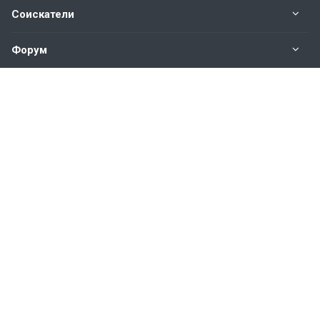
Соискатели
Форум
Информация
Наши контакты по техническим вопросам и
предложениям:
help@vkastinge.ru
© 2026 Все права защищены.