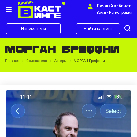
Личный кабинет
Вход / Регистрация
Наниматели
Найти кастинг
МОРГАН Бреффни
Главная
Соискатели
Актеры
МОРГАН Бреффни