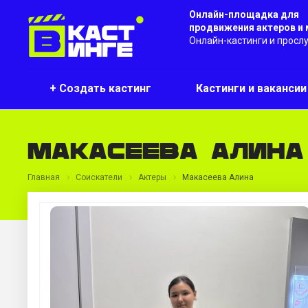
Онлайн-площадка для
продвижения актеров и
Онлайн-кастинги и просл
+ Создать кастинг
Кастинги и ваканси
Макасеева Алина
Главная
Соискатели
Актеры
Макасеева Алина