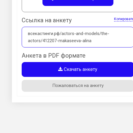
Ссылка на анкету
Копироват
всекастинги.рф/actors-and-models/the-
actors/412207-makaseeva-alina
Анкета в PDF формате
Скачать анкету
Пожаловаться на анкету