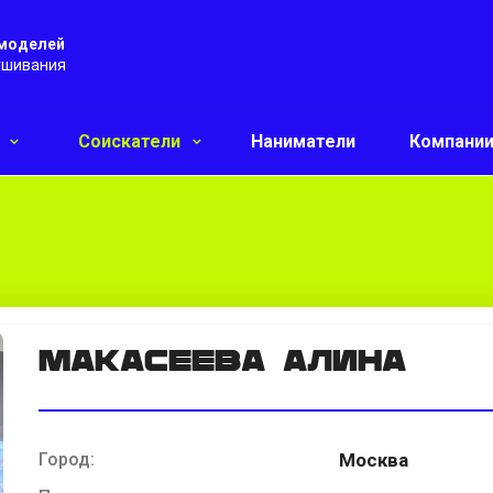
 моделей
ушивания
и
Соискатели
Наниматели
Компани
Макасеева Алина
Город:
Москва