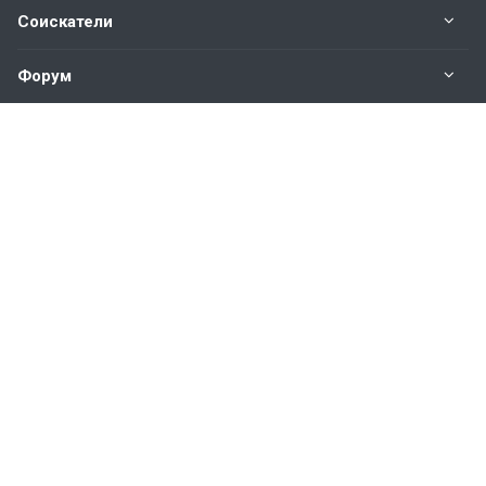
Соискатели
Форум
Информация
Наши контакты по техническим вопросам и
предложениям:
help@vkastinge.ru
© 2026 Все права защищены.