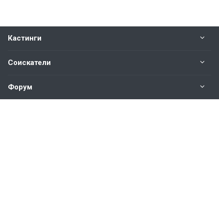
Кастинги
Соискатели
Форум
Информация
Наши контакты по техническим вопросам и
предложениям:
help@vkastinge.ru
© 2026 Все права защищены.