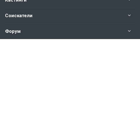
Кастинги
Соискатели
Форум
Информация
Наши контакты по техническим вопросам и
предложениям:
help@vkastinge.ru
© 2026 Все права защищены.