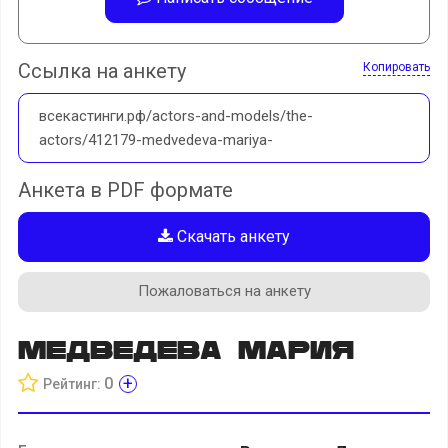
Ссылка на анкету
Копировать
всекастинги.рф/actors-and-models/the-
actors/412179-medvedeva-mariya-
Анкета в PDF формате
Скачать анкету
Пожаловаться на анкету
Медведева Мария
+
0
Рейтинг: