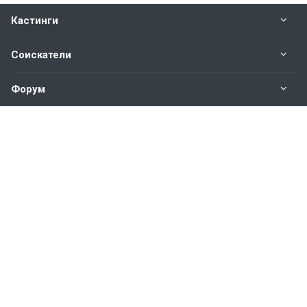
Кастинги
Соискатели
Форум
Информация
Наши контакты по техническим вопросам и
предложениям:
help@vkastinge.ru
© 2026 Все права защищены.