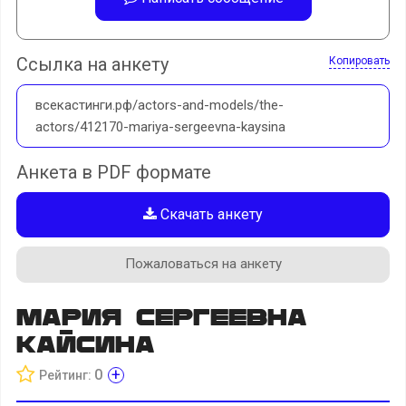
Ссылка на анкету
Копировать
всекастинги.рф/actors-and-models/the-
actors/412170-mariya-sergeevna-kaysina
Анкета в PDF формате
Скачать анкету
Пожаловаться на анкету
Мария Сергеевна
Кайсина
+
0
Рейтинг: