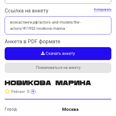
Ссылка на анкету
Копировать
всекастинги.рф/actors-and-models/the-
actors/411952-novikova-marina
Анкета в PDF формате
Скачать анкету
Пожаловаться на анкету
Новикова Марина
+
0
Рейтинг:
Город:
Москва