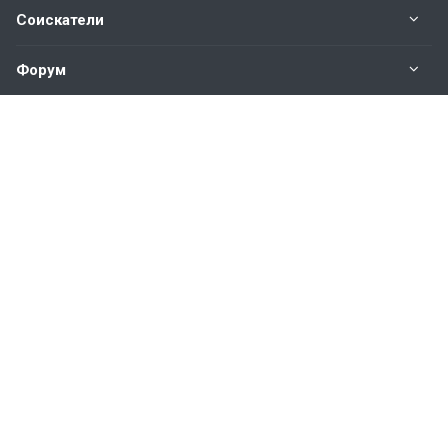
Соискатели
Форум
Информация
Наши контакты по техническим вопросам и
предложениям:
help@vkastinge.ru
© 2026 Все права защищены.